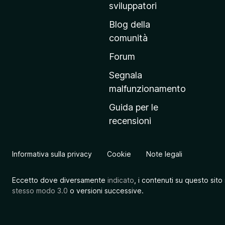
r
sviluppatori
i
Blog della
n
comunità
c
i
Forum
p
Segnala
a
malfunzionamento
l
Guida per le
e
recensioni
d
e
l
Informativa sulla privacy
Cookie
Note legali
s
i
Eccetto dove diversamente
indicato
, i contenuti su questo sito
t
stesso modo 3.0
o versioni successive.
o
M