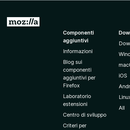
i
v
i
V
p
a
Componenti
Dow
e
i
r
aggiuntivi
Down
a
F
Informazioni
l
i
Win
l
r
Blog sui
mac
e
a
componenti
f
p
iOS
aggiuntivi per
o
a
Firefox
Andr
x
g
Laboratorio
Linu
i
estensioni
n
All
a
Centro di sviluppo
p
Criteri per