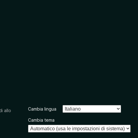
Cambia lingua
i allo
Cambia tema