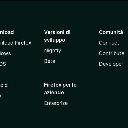
nload
Versioni di
Comunità
sviluppo
load Firefox
Connect
Nightly
dows
Contribute
Beta
OS
Developer
Firefox per le
oid
aziende
x
Enterprise