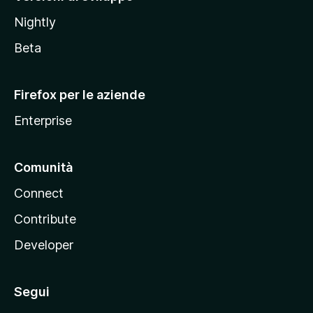
o
Nightly
z
i
Beta
l
l
Firefox per le aziende
a
Enterprise
Comunità
Connect
Contribute
Developer
Segui