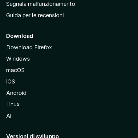
r
Segnala malfunzionamento
i
i
Guida per le recensioni
n
c
i
Download
p
Download Firefox
a
Windows
l
e
macOS
d
iOS
e
l
Android
s
Linux
i
All
t
o
M
Versioni di sviluppo