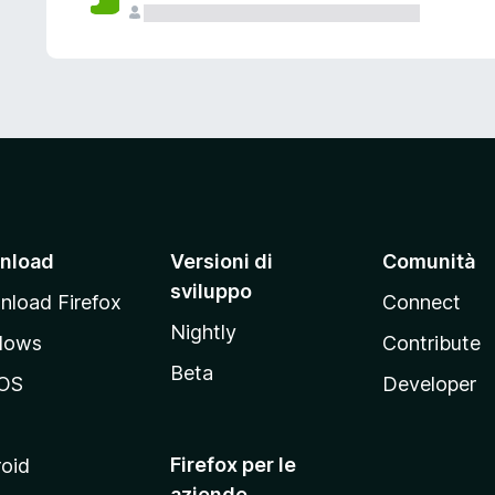
nload
Versioni di
Comunità
sviluppo
load Firefox
Connect
Nightly
dows
Contribute
Beta
OS
Developer
Firefox per le
oid
aziende