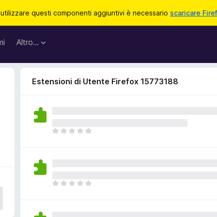
 utilizzare questi componenti aggiuntivi è necessario
scaricare Fire
mi
Altro…
Estensioni di Utente Firefox 15773188
N
o
n
c
i
s
N
o
o
n
n
o
c