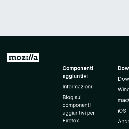
V
a
Componenti
Dow
i
aggiuntivi
Down
a
Informazioni
l
Win
l
Blog sui
mac
a
componenti
p
iOS
aggiuntivi per
a
Firefox
Andr
g