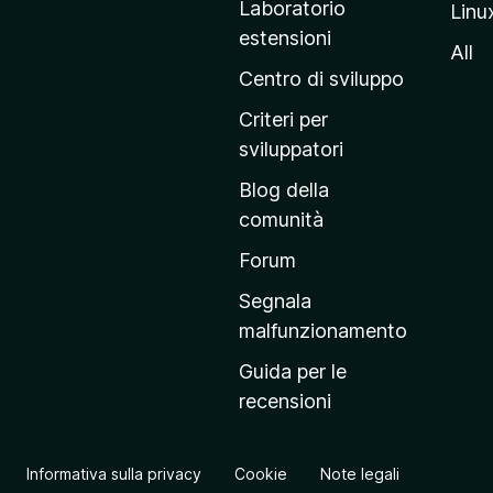
Laboratorio
Linu
i
estensioni
n
All
a
Centro di sviluppo
p
Criteri per
r
sviluppatori
i
Blog della
n
comunità
c
i
Forum
p
Segnala
a
malfunzionamento
l
Guida per le
e
recensioni
d
e
l
Informativa sulla privacy
Cookie
Note legali