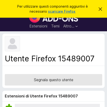
C
Accedi
Per utilizzare questi componenti aggiuntivi è
C
e
necessario
scaricare Firefox
h
C
r
i
o
u
c
d
m
Estensioni
Temi
Altro…
a
i
p
q
u
o
e
n
s
t
e
o
n
a
Utente Firefox 15489007
v
t
v
i
i
s
a
o
g
Segnala questo utente
g
i
u
Estensioni di Utente Firefox 15489007
n
t