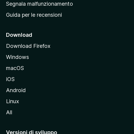
r
Segnala malfunzionamento
i
i
Guida per le recensioni
n
c
i
Download
p
Download Firefox
a
Windows
l
e
macOS
d
iOS
e
l
Android
s
Linux
i
All
t
o
M
Versioni di sviluppo