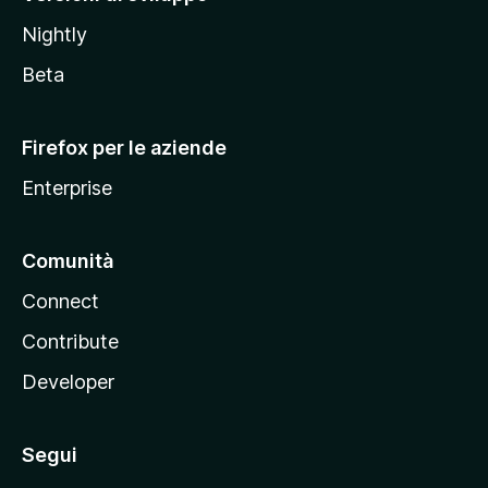
o
Nightly
z
i
Beta
l
l
Firefox per le aziende
a
Enterprise
Comunità
Connect
Contribute
Developer
Segui