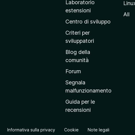
Laboratorio
Linu
i
estensioni
n
All
a
Centro di sviluppo
p
Criteri per
r
sviluppatori
i
Blog della
n
comunità
c
i
Forum
p
Segnala
a
malfunzionamento
l
Guida per le
e
recensioni
d
e
l
Informativa sulla privacy
Cookie
Note legali