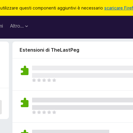
 utilizzare questi componenti aggiuntivi è necessario
scaricare Fire
mi
Altro…
Estensioni di TheLastPeg
N
o
n
c
i
s
N
o
o
n
n
o
c