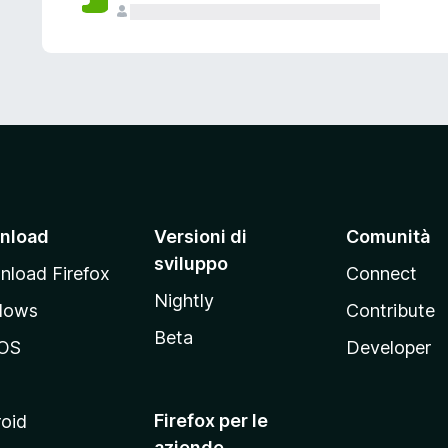
nload
Versioni di
Comunità
sviluppo
load Firefox
Connect
Nightly
dows
Contribute
Beta
OS
Developer
Firefox per le
oid
aziende