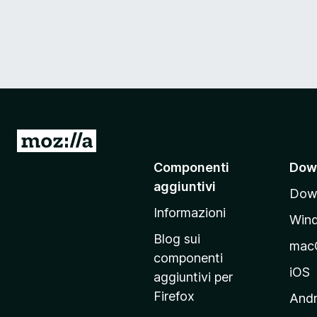
V
a
Componenti
Dow
i
aggiuntivi
Down
a
Informazioni
l
Win
l
Blog sui
mac
a
componenti
p
iOS
aggiuntivi per
a
Firefox
Andr
g