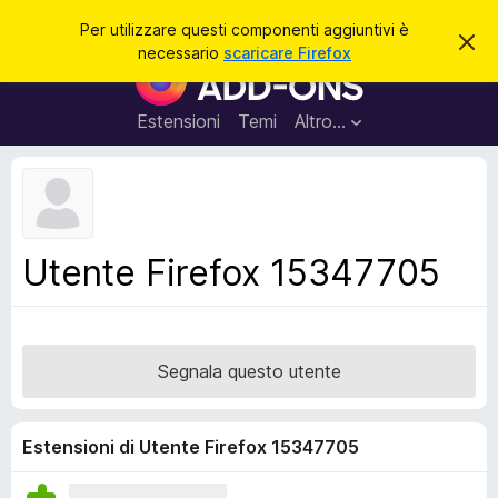
C
Accedi
Per utilizzare questi componenti aggiuntivi è
C
e
necessario
scaricare Firefox
h
C
r
i
o
u
c
d
m
Estensioni
Temi
Altro…
a
i
p
q
u
o
e
n
s
t
e
o
n
a
Utente Firefox 15347705
v
t
v
i
i
s
a
o
g
Segnala questo utente
g
i
u
Estensioni di Utente Firefox 15347705
n
t