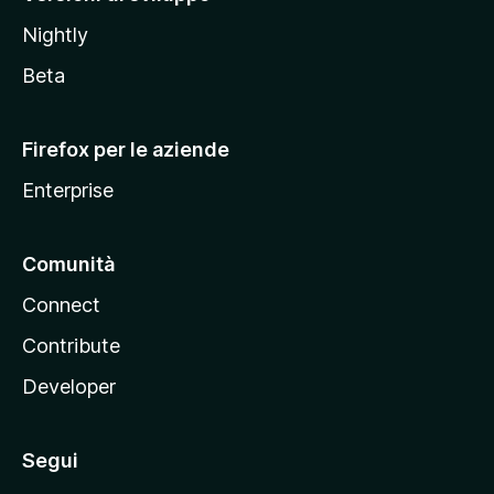
o
Nightly
z
i
Beta
l
l
Firefox per le aziende
a
Enterprise
Comunità
Connect
Contribute
Developer
Segui