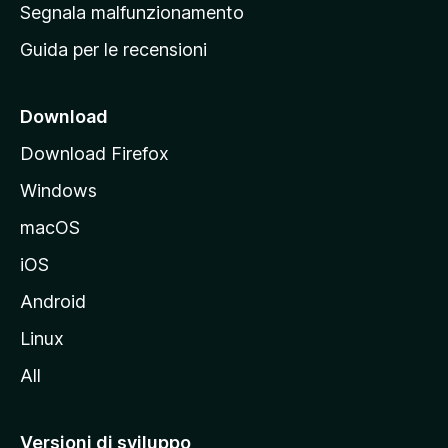
r
Segnala malfunzionamento
i
i
Guida per le recensioni
n
c
i
Download
p
Download Firefox
a
Windows
l
e
macOS
d
iOS
e
l
Android
s
Linux
i
All
t
o
M
Versioni di sviluppo