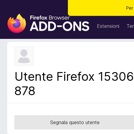
Per
C
o
Estensioni
Te
m
p
o
n
e
n
Utente Firefox 15306
t
i
878
a
g
g
i
u
Segnala questo utente
n
t