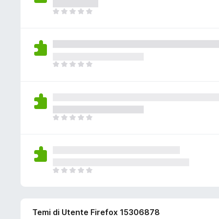
i
i
a
v
n
s
N
z
a
c
o
o
i
l
o
n
n
o
u
r
o
c
n
t
a
a
i
i
a
v
n
s
N
z
a
c
o
o
i
l
o
n
n
o
u
r
o
c
n
t
a
a
i
i
a
v
n
s
N
z
a
c
o
o
i
l
o
n
n
o
u
r
o
c
n
t
a
a
i
i
a
v
n
s
N
z
a
c
o
o
i
l
o
n
n
o
u
r
o
c
n
t
a
a
Temi di Utente Firefox 15306878
i
i
a