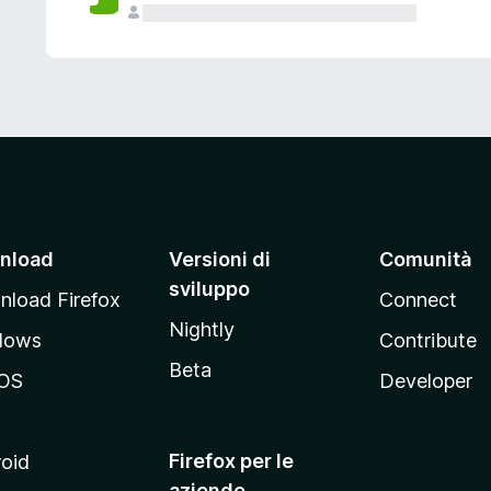
nload
Versioni di
Comunità
sviluppo
load Firefox
Connect
Nightly
dows
Contribute
Beta
OS
Developer
Firefox per le
oid
aziende