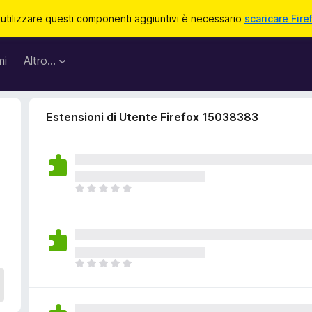
 utilizzare questi componenti aggiuntivi è necessario
scaricare Fire
mi
Altro…
Estensioni di Utente Firefox 15038383
N
o
n
c
i
s
N
o
o
n
n
o
c