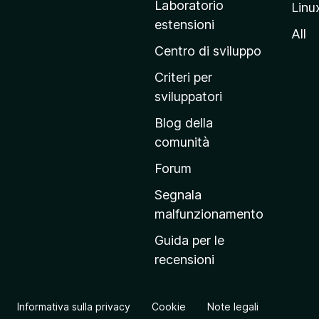
Laboratorio
Linu
i
estensioni
n
All
a
Centro di sviluppo
p
Criteri per
r
sviluppatori
i
Blog della
n
comunità
c
i
Forum
p
Segnala
a
malfunzionamento
l
Guida per le
e
recensioni
d
e
l
Informativa sulla privacy
Cookie
Note legali