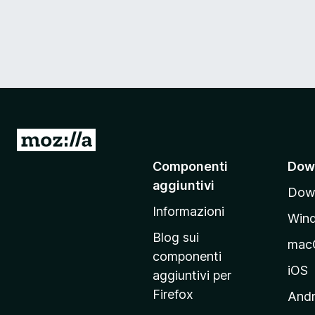
V
a
Componenti
Dow
i
aggiuntivi
Down
a
Informazioni
l
Win
l
Blog sui
mac
a
componenti
p
iOS
aggiuntivi per
a
Firefox
Andr
g