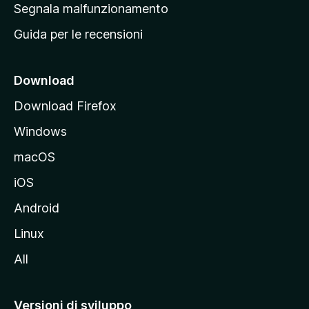
r
Segnala malfunzionamento
i
i
Guida per le recensioni
n
c
i
Download
p
Download Firefox
a
Windows
l
e
macOS
d
iOS
e
l
Android
s
Linux
i
All
t
o
M
Versioni di sviluppo