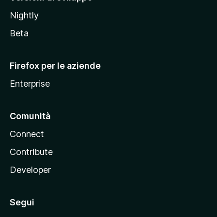
o
Nightly
z
i
Beta
l
l
Firefox per le aziende
a
Enterprise
Comunità
Connect
Contribute
Developer
Segui