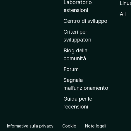
Laboratorio
Linu
i
estensioni
n
All
a
Centro di sviluppo
p
Criteri per
r
sviluppatori
i
Blog della
n
comunità
c
i
Forum
p
Segnala
a
malfunzionamento
l
Guida per le
e
recensioni
d
e
l
Informativa sulla privacy
Cookie
Note legali