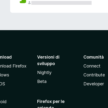
nload
Versioni di
Comunità
sviluppo
load Firefox
Connect
Nightly
dows
Contribute
Beta
OS
Developer
Firefox per le
oid
aziende