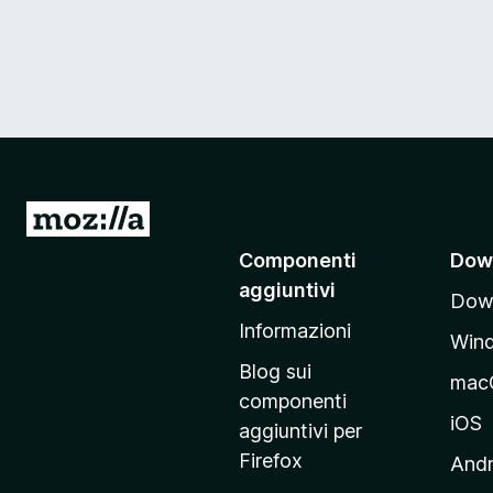
V
a
Componenti
Dow
i
aggiuntivi
Down
a
Informazioni
l
Win
l
Blog sui
mac
a
componenti
p
iOS
aggiuntivi per
a
Firefox
Andr
g