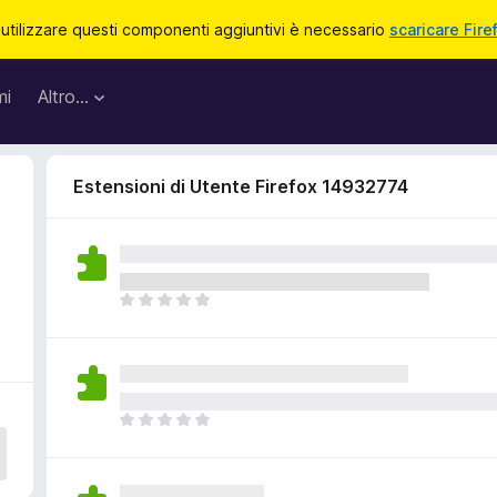
 utilizzare questi componenti aggiuntivi è necessario
scaricare Fire
mi
Altro…
Estensioni di Utente Firefox 14932774
2
N
o
n
c
i
s
N
o
o
n
n
o
c