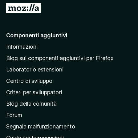
i
V
v
a
i
i
p
a
Componenti aggiuntivi
e
l
r
Informazioni
l
F
a
i
Blog sui componenti aggiuntivi per Firefox
r
p
Laboratorio estensioni
e
a
f
Centro di sviluppo
g
o
i
Criteri per sviluppatori
x
n
Blog della comunità
a
p
Forum
r
Segnala malfunzionamento
i
Guida per le recensioni