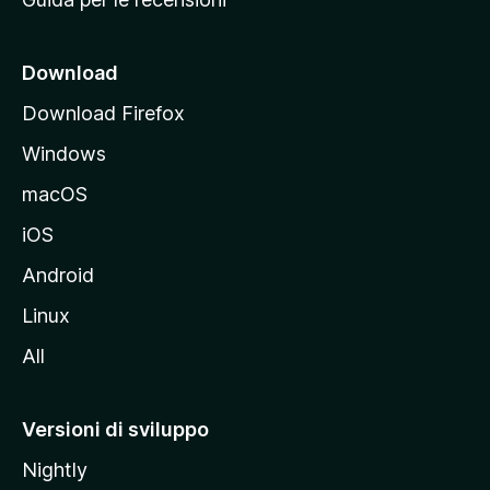
n
c
i
Download
p
Download Firefox
a
Windows
l
e
macOS
d
iOS
e
l
Android
s
Linux
i
All
t
o
M
Versioni di sviluppo
o
Nightly
z