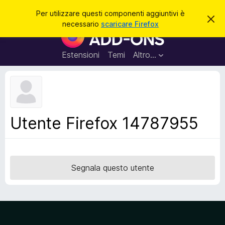
C
Accedi
Per utilizzare questi componenti aggiuntivi è
C
e
necessario
scaricare Firefox
h
C
r
i
o
u
c
d
m
Estensioni
Temi
Altro…
a
i
p
q
u
o
e
n
s
t
e
o
n
a
Utente Firefox 14787955
v
t
v
i
i
s
a
o
g
Segnala questo utente
g
i
u
n
t