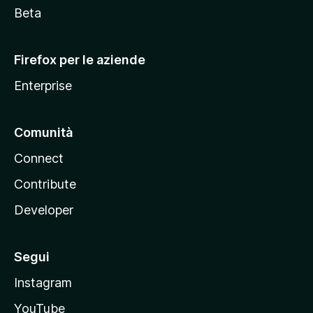
i
Beta
l
l
Firefox per le aziende
a
Enterprise
Comunità
Connect
Contribute
Developer
Segui
Instagram
YouTube