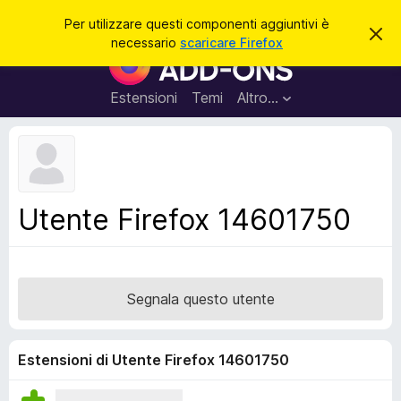
C
Accedi
Per utilizzare questi componenti aggiuntivi è
C
e
necessario
scaricare Firefox
h
C
r
i
o
u
c
d
m
Estensioni
Temi
Altro…
a
i
p
q
u
o
e
n
s
t
e
o
n
a
Utente Firefox 14601750
v
t
v
i
i
s
a
o
g
Segnala questo utente
g
i
u
Estensioni di Utente Firefox 14601750
n
t