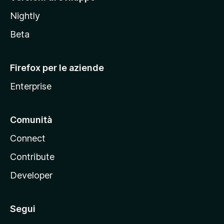
o
Nightly
z
i
Beta
l
l
Firefox per le aziende
a
Enterprise
Comunità
Connect
Contribute
Developer
Segui