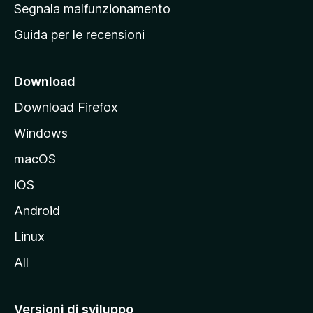
r
Segnala malfunzionamento
i
i
Guida per le recensioni
n
c
i
Download
p
Download Firefox
a
Windows
l
e
macOS
d
iOS
e
l
Android
s
Linux
i
All
t
o
M
Versioni di sviluppo