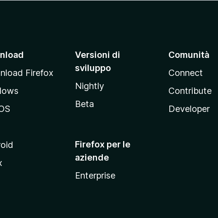
nload
Versioni di
Comunità
sviluppo
load Firefox
Connect
Nightly
dows
Contribute
Beta
OS
Developer
Firefox per le
oid
aziende
x
Enterprise