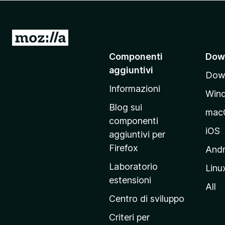
i
v
i
V
p
a
Componenti
Dow
e
i
r
aggiuntivi
Down
a
F
Informazioni
l
i
Win
l
r
Blog sui
mac
e
a
componenti
f
p
iOS
aggiuntivi per
o
a
Firefox
Andr
x
g
Laboratorio
Linu
i
estensioni
n
All
a
Centro di sviluppo
p
Criteri per