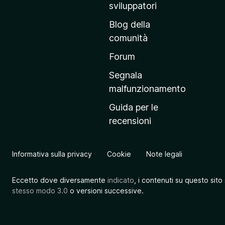
r
sviluppatori
i
Blog della
n
comunità
c
i
Forum
p
Segnala
a
malfunzionamento
l
Guida per le
e
recensioni
d
e
l
Informativa sulla privacy
Cookie
Note legali
s
i
Eccetto dove diversamente
indicato
, i contenuti su questo sito
t
stesso modo 3.0
o versioni successive.
o
M