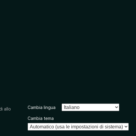
Cambia lingua
i allo
Cambia tema