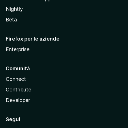
o
Nightly
z
i
Beta
l
l
Firefox per le aziende
a
Enterprise
Comunità
Connect
Contribute
Developer
Segui