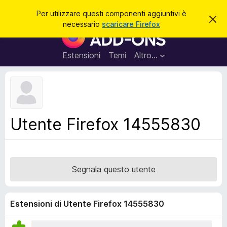
C
Accedi
Per utilizzare questi componenti aggiuntivi è
C
e
necessario
scaricare Firefox
h
C
r
i
o
u
c
d
m
Estensioni
Temi
Altro…
a
i
p
q
u
o
e
n
s
t
e
o
n
a
Utente Firefox 14555830
v
t
v
i
i
s
a
o
g
Segnala questo utente
g
i
u
Estensioni di Utente Firefox 14555830
n
t