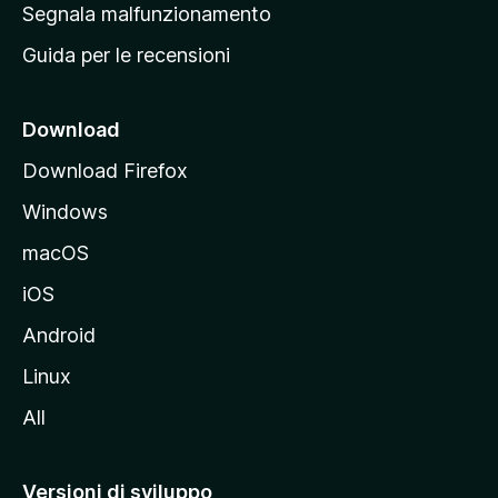
r
Segnala malfunzionamento
i
i
Guida per le recensioni
n
c
i
Download
p
Download Firefox
a
Windows
l
e
macOS
d
iOS
e
l
Android
s
Linux
i
All
t
o
M
Versioni di sviluppo