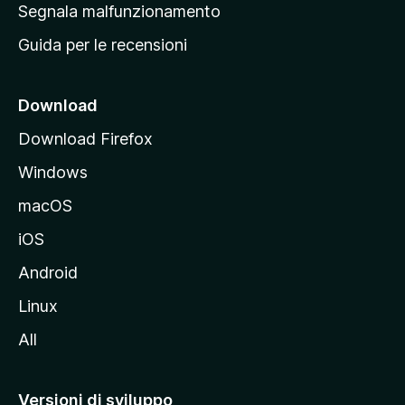
r
Segnala malfunzionamento
i
i
Guida per le recensioni
n
c
i
Download
p
Download Firefox
a
Windows
l
e
macOS
d
iOS
e
l
Android
s
Linux
i
All
t
o
M
Versioni di sviluppo