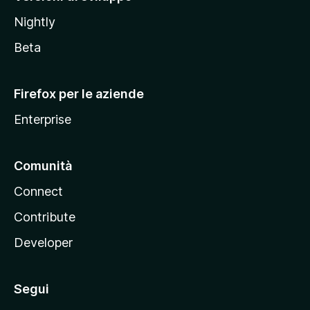
o
Nightly
z
i
Beta
l
l
Firefox per le aziende
a
Enterprise
Comunità
Connect
Contribute
Developer
Segui