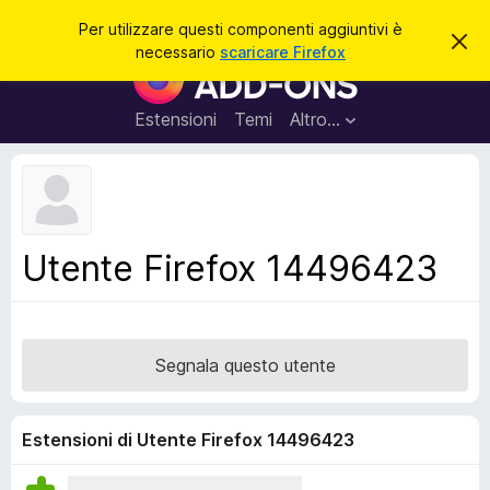
C
Accedi
Per utilizzare questi componenti aggiuntivi è
C
e
necessario
scaricare Firefox
h
C
r
i
o
u
c
d
m
Estensioni
Temi
Altro…
a
i
p
q
u
o
e
n
s
t
e
o
n
a
Utente Firefox 14496423
v
t
v
i
i
s
a
o
g
Segnala questo utente
g
i
u
Estensioni di Utente Firefox 14496423
n
t