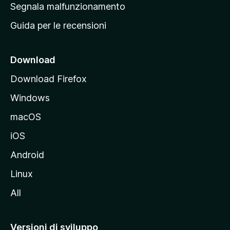
r
Segnala malfunzionamento
i
i
Guida per le recensioni
n
c
i
Download
p
Download Firefox
a
Windows
l
e
macOS
d
iOS
e
l
Android
s
Linux
i
All
t
o
M
Versioni di sviluppo