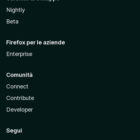
o
Nightly
z
i
Beta
l
l
Firefox per le aziende
a
Enterprise
Comunità
Connect
Contribute
Developer
Segui