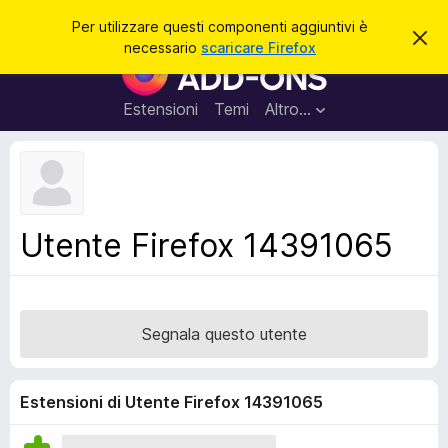
C
Accedi
Per utilizzare questi componenti aggiuntivi è
C
e
necessario
scaricare Firefox
h
C
r
i
o
u
c
d
m
Estensioni
Temi
Altro…
a
i
p
q
u
o
e
n
s
t
e
o
n
a
Utente Firefox 14391065
v
t
v
i
i
s
a
o
g
Segnala questo utente
g
i
u
Estensioni di Utente Firefox 14391065
n
t