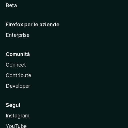
i
Beta
l
l
Firefox per le aziende
a
Enterprise
Comunità
Connect
Contribute
Developer
Segui
Instagram
YouTube