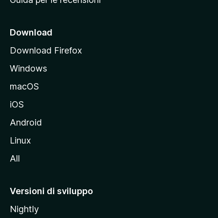
n
c
i
Download
p
Download Firefox
a
Windows
l
e
macOS
d
iOS
e
l
Android
s
Linux
i
All
t
o
M
Versioni di sviluppo
o
Nightly
z