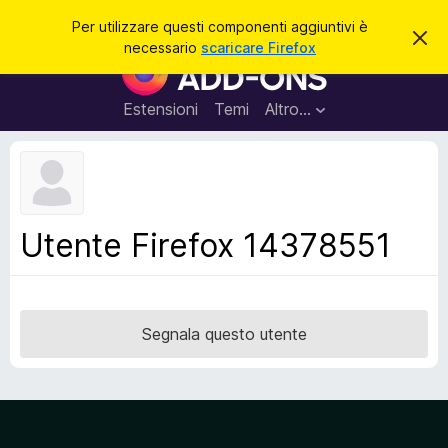
C
Accedi
Per utilizzare questi componenti aggiuntivi è
C
e
necessario
scaricare Firefox
h
C
r
i
o
u
c
d
m
Estensioni
Temi
Altro…
a
i
p
q
u
o
e
n
s
t
e
o
n
a
Utente Firefox 14378551
v
t
v
i
i
s
a
o
g
Segnala questo utente
g
i
u
n
t