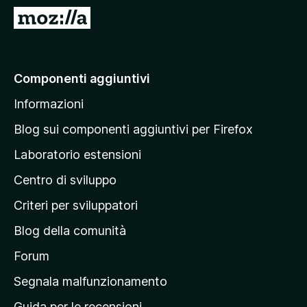
i
V
v
a
i
i
p
a
Componenti aggiuntivi
e
l
r
Informazioni
l
F
a
i
Blog sui componenti aggiuntivi per Firefox
r
p
Laboratorio estensioni
e
a
f
Centro di sviluppo
g
o
i
Criteri per sviluppatori
x
n
Blog della comunità
a
p
Forum
r
Segnala malfunzionamento
i
Guida per le recensioni