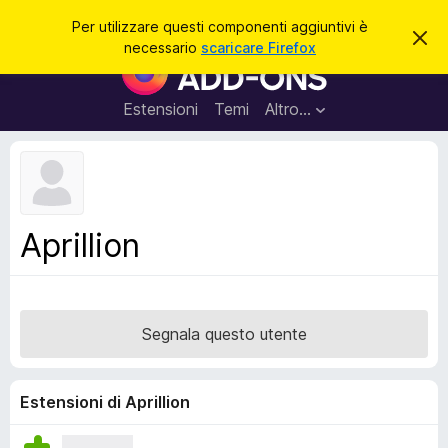
C
Accedi
Per utilizzare questi componenti aggiuntivi è
C
e
necessario
scaricare Firefox
h
C
r
i
o
u
c
d
m
Estensioni
Temi
Altro…
a
i
p
q
u
o
e
n
s
t
e
o
n
a
Aprillion
v
t
v
i
i
s
a
o
g
Segnala questo utente
g
i
u
Estensioni di Aprillion
n
t