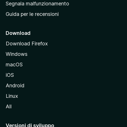
r
Segnala malfunzionamento
i
i
Guida per le recensioni
n
c
i
Download
p
Download Firefox
a
Windows
l
e
macOS
d
iOS
e
l
Android
s
Linux
i
All
t
o
M
Versioni di sviluppo