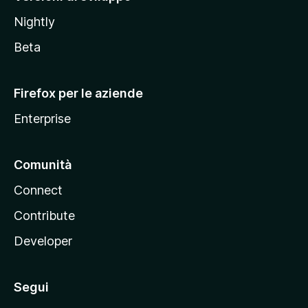
o
Nightly
z
i
Beta
l
l
Firefox per le aziende
a
Enterprise
Comunità
Connect
Contribute
Developer
Segui