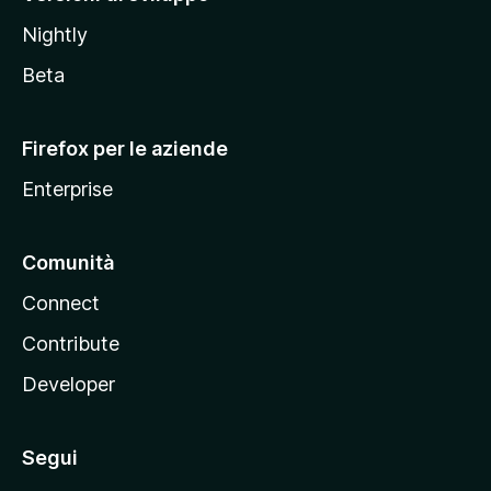
o
Nightly
z
i
Beta
l
l
Firefox per le aziende
a
Enterprise
Comunità
Connect
Contribute
Developer
Segui