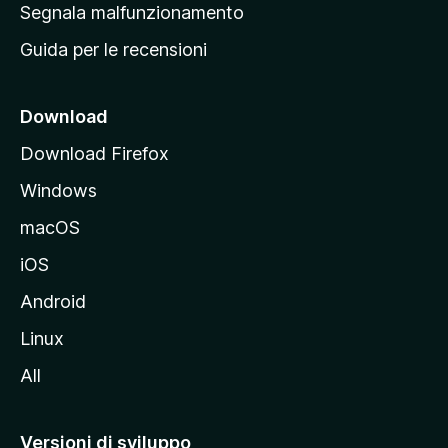
r
Segnala malfunzionamento
i
i
Guida per le recensioni
n
c
i
Download
p
Download Firefox
a
Windows
l
e
macOS
d
iOS
e
l
Android
s
Linux
i
All
t
o
M
Versioni di sviluppo