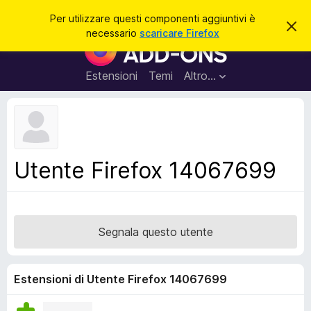
C
Accedi
Per utilizzare questi componenti aggiuntivi è
C
e
necessario
scaricare Firefox
h
C
r
i
o
u
c
d
m
Estensioni
Temi
Altro…
a
i
p
q
u
o
e
n
s
t
e
o
n
a
Utente Firefox 14067699
v
t
v
i
i
s
a
o
g
Segnala questo utente
g
i
u
Estensioni di Utente Firefox 14067699
n
t