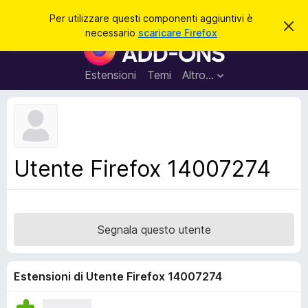
C
Accedi
Per utilizzare questi componenti aggiuntivi è
C
e
necessario
scaricare Firefox
h
C
r
i
o
u
c
d
m
Estensioni
Temi
Altro…
a
i
p
q
u
o
e
n
s
t
e
o
n
a
Utente Firefox 14007274
v
t
v
i
i
s
a
o
g
Segnala questo utente
g
i
u
Estensioni di Utente Firefox 14007274
n
t