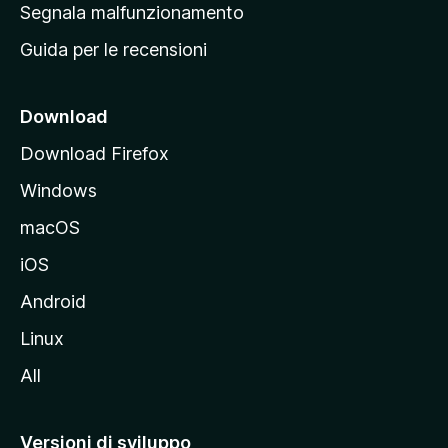
r
Segnala malfunzionamento
i
i
Guida per le recensioni
n
c
i
Download
p
Download Firefox
a
Windows
l
e
macOS
d
iOS
e
l
Android
s
Linux
i
All
t
o
M
Versioni di sviluppo