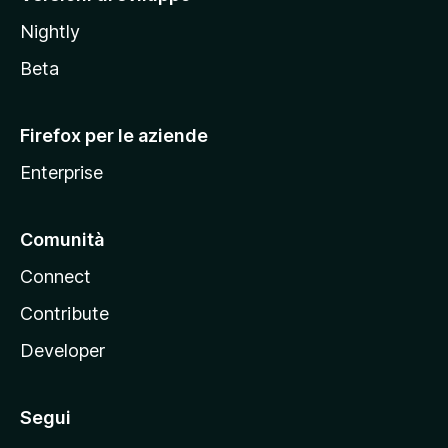
o
Nightly
z
i
Beta
l
l
Firefox per le aziende
a
Enterprise
Comunità
Connect
Contribute
Developer
Segui