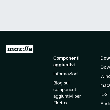
V
a
Componenti
Dow
i
aggiuntivi
Down
a
Informazioni
l
Win
l
Blog sui
mac
a
componenti
p
iOS
aggiuntivi per
a
Firefox
Andr
g