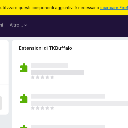
 utilizzare questi componenti aggiuntivi è necessario
scaricare Fire
mi
Altro…
Estensioni di TKBuffalo
N
o
n
c
i
s
N
o
o
n
n
o
c