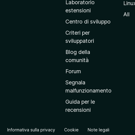
Laboratorio
Linu
i
estensioni
n
All
a
Centro di sviluppo
p
Criteri per
r
sviluppatori
i
Blog della
n
comunità
c
i
Forum
p
Segnala
a
malfunzionamento
l
Guida per le
e
recensioni
d
e
l
Informativa sulla privacy
Cookie
Note legali