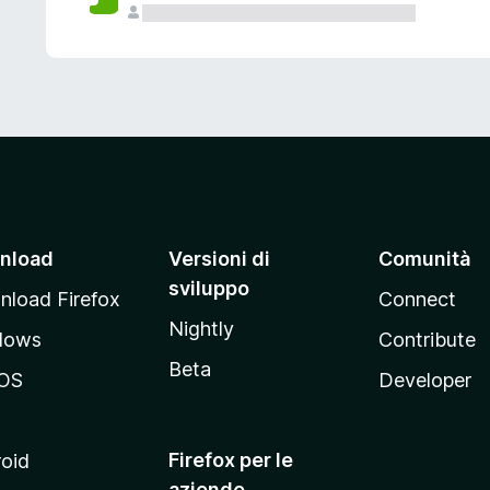
nload
Versioni di
Comunità
sviluppo
load Firefox
Connect
Nightly
dows
Contribute
Beta
OS
Developer
Firefox per le
oid
aziende