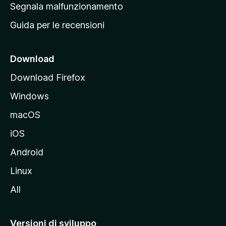
r
Segnala malfunzionamento
i
i
Guida per le recensioni
n
c
i
Download
p
Download Firefox
a
Windows
l
e
macOS
d
iOS
e
l
Android
s
Linux
i
All
t
o
M
Versioni di sviluppo