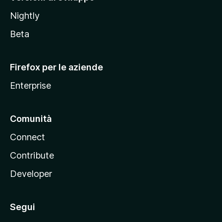
o
Nightly
z
i
Beta
l
l
Firefox per le aziende
a
Enterprise
Comunità
Connect
Contribute
Developer
Segui