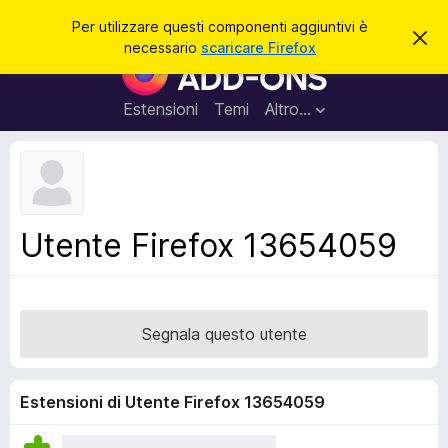
C
Accedi
Per utilizzare questi componenti aggiuntivi è
C
e
necessario
scaricare Firefox
h
C
r
i
o
u
c
d
m
Estensioni
Temi
Altro…
a
i
p
q
u
o
e
n
s
t
e
o
n
a
Utente Firefox 13654059
v
t
v
i
i
s
a
o
g
Segnala questo utente
g
i
u
Estensioni di Utente Firefox 13654059
n
t