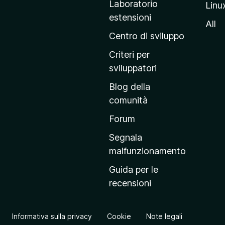
Laboratorio
Linu
i
estensioni
n
All
a
Centro di sviluppo
p
Criteri per
r
sviluppatori
i
Blog della
n
comunità
c
i
Forum
p
Segnala
a
malfunzionamento
l
Guida per le
e
recensioni
d
e
l
Informativa sulla privacy
Cookie
Note legali