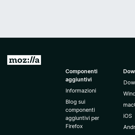
V
a
Componenti
Dow
i
aggiuntivi
Down
a
Informazioni
l
Win
l
Blog sui
mac
a
componenti
p
iOS
aggiuntivi per
a
Firefox
Andr
g