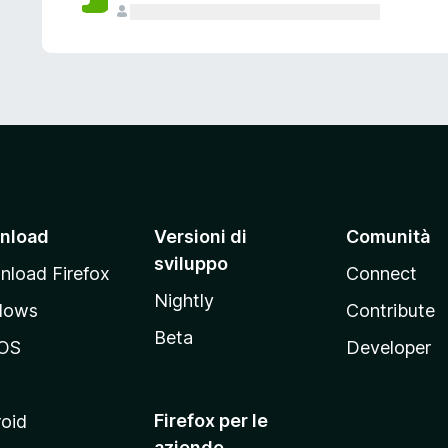
nload
Versioni di
Comunità
sviluppo
load Firefox
Connect
Nightly
dows
Contribute
Beta
OS
Developer
Firefox per le
oid
aziende