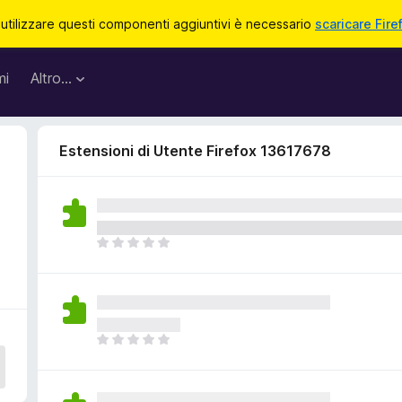
 utilizzare questi componenti aggiuntivi è necessario
scaricare Fire
mi
Altro…
Estensioni di Utente Firefox 13617678
N
o
n
c
i
s
N
o
o
n
n
o
c