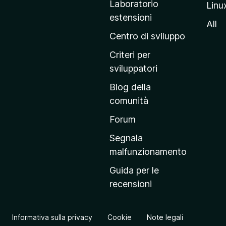
Laboratorio
Linu
i
estensioni
n
All
a
Centro di sviluppo
p
Criteri per
r
sviluppatori
i
Blog della
n
comunità
c
i
Forum
p
Segnala
a
malfunzionamento
l
Guida per le
e
recensioni
d
e
l
Informativa sulla privacy
Cookie
Note legali