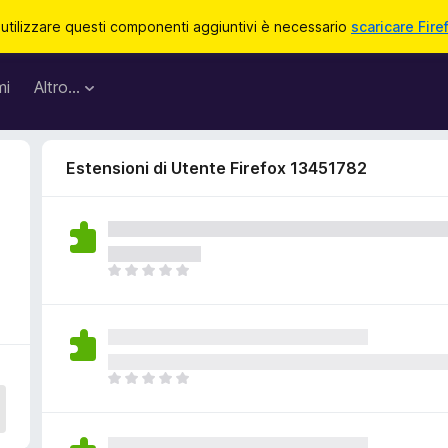
 utilizzare questi componenti aggiuntivi è necessario
scaricare Fire
mi
Altro…
Estensioni di Utente Firefox 13451782
N
o
n
c
i
s
N
o
o
n
n
o
c