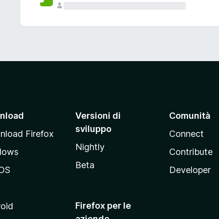
nload
Versioni di
Comunità
sviluppo
load Firefox
Connect
Nightly
dows
Contribute
Beta
OS
Developer
Firefox per le
oid
aziende