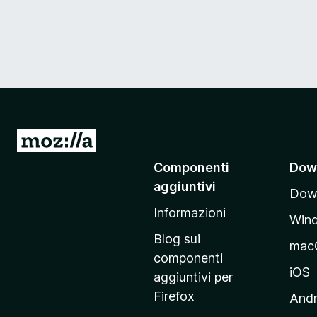
V
a
Componenti
Dow
i
aggiuntivi
Down
a
Informazioni
l
Win
l
Blog sui
mac
a
componenti
p
iOS
aggiuntivi per
a
Firefox
Andr
g