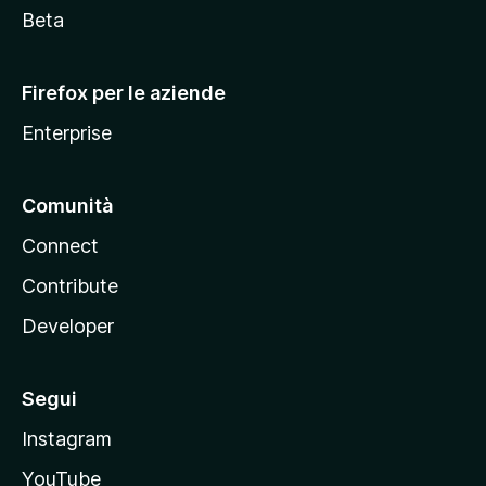
i
Beta
l
l
Firefox per le aziende
a
Enterprise
Comunità
Connect
Contribute
Developer
Segui
Instagram
YouTube