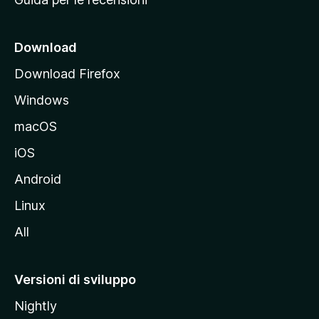
n
c
i
Download
p
Download Firefox
a
Windows
l
e
macOS
d
iOS
e
l
Android
s
Linux
i
All
t
o
M
Versioni di sviluppo
o
Nightly
z