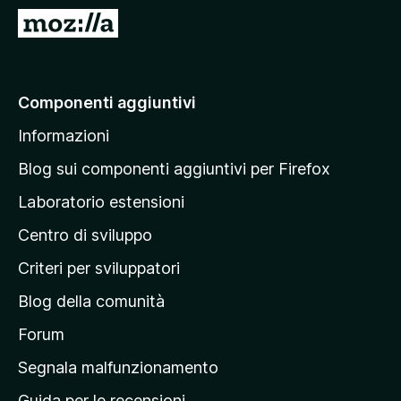
i
V
v
a
i
i
p
a
Componenti aggiuntivi
e
l
r
Informazioni
l
F
a
i
Blog sui componenti aggiuntivi per Firefox
r
p
Laboratorio estensioni
e
a
f
Centro di sviluppo
g
o
i
Criteri per sviluppatori
x
n
Blog della comunità
a
p
Forum
r
Segnala malfunzionamento
i
Guida per le recensioni