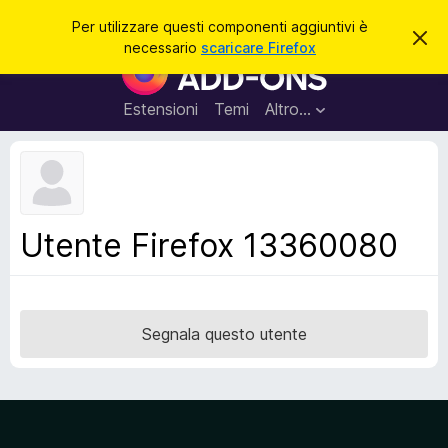
C
Accedi
Per utilizzare questi componenti aggiuntivi è
C
e
necessario
scaricare Firefox
h
C
r
i
o
u
c
d
m
Estensioni
Temi
Altro…
a
i
p
q
u
o
e
n
s
t
e
o
n
a
Utente Firefox 13360080
v
t
v
i
i
s
a
o
g
Segnala questo utente
g
i
u
n
t