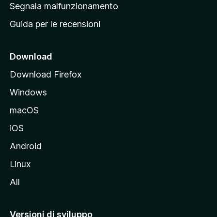
r
Segnala malfunzionamento
i
i
Guida per le recensioni
n
c
i
Download
p
Download Firefox
a
Windows
l
e
macOS
d
iOS
e
l
Android
s
Linux
i
All
t
o
M
Versioni di sviluppo