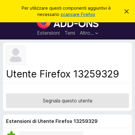
C
Accedi
Per utilizzare questi componenti aggiuntivi è
C
e
necessario
scaricare Firefox
h
C
r
i
o
u
c
d
m
Estensioni
Temi
Altro…
a
i
p
q
u
o
e
n
s
t
e
o
n
a
Utente Firefox 13259329
v
t
v
i
i
s
a
o
g
Segnala questo utente
g
i
u
Estensioni di Utente Firefox 13259329
n
t