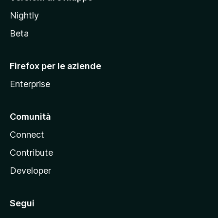
o
Nightly
z
i
Beta
l
l
Firefox per le aziende
a
Enterprise
Comunità
Connect
Contribute
Developer
Segui