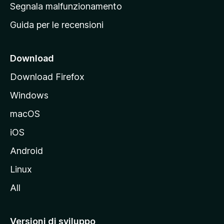
r
Segnala malfunzionamento
i
i
Guida per le recensioni
n
c
i
Download
p
Download Firefox
a
Windows
l
e
macOS
d
iOS
e
l
Android
s
Linux
i
All
t
o
M
Versioni di sviluppo