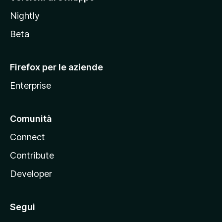
o
Nightly
z
i
Beta
l
l
Firefox per le aziende
a
Enterprise
Comunità
Connect
Contribute
Developer
Segui