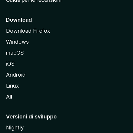
n
c
i
Download
p
Download Firefox
a
Windows
l
e
macOS
d
iOS
e
l
Android
s
Linux
i
All
t
o
M
Versioni di sviluppo
o
Nightly
z