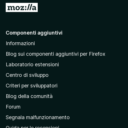
i
V
v
a
i
i
p
a
Componenti aggiuntivi
e
l
r
Informazioni
l
F
a
i
Blog sui componenti aggiuntivi per Firefox
r
p
Laboratorio estensioni
e
a
f
Centro di sviluppo
g
o
i
Criteri per sviluppatori
x
n
Blog della comunità
a
p
Forum
r
Segnala malfunzionamento
i
Guida per le recensioni