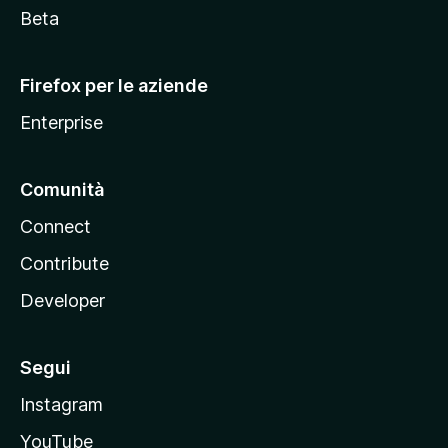
i
Beta
l
l
Firefox per le aziende
a
Enterprise
Comunità
Connect
Contribute
Developer
Segui
Instagram
YouTube