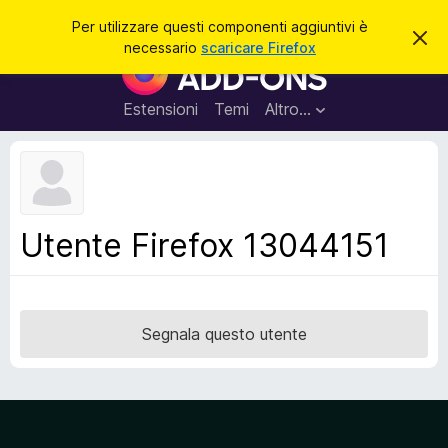
C
Accedi
Per utilizzare questi componenti aggiuntivi è
C
e
necessario
scaricare Firefox
h
C
r
i
o
u
c
d
m
Estensioni
Temi
Altro…
a
i
p
q
u
o
e
n
s
t
e
o
n
a
Utente Firefox 13044151
v
t
v
i
i
s
a
o
g
Segnala questo utente
g
i
u
n
t