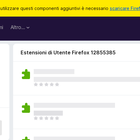
 utilizzare questi componenti aggiuntivi è necessario
scaricare Fire
mi
Altro…
Estensioni di Utente Firefox 12855385
N
o
n
c
i
s
N
o
o
n
n
o
c