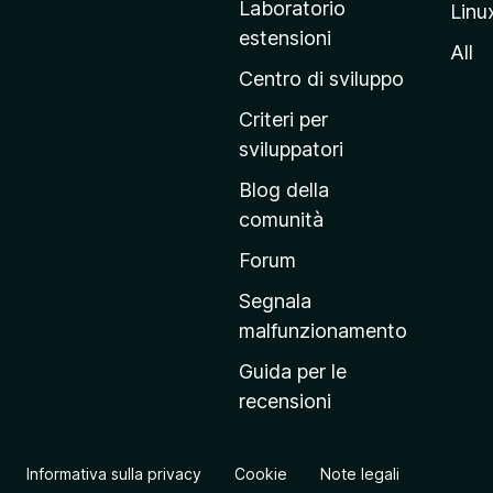
Laboratorio
Linu
i
estensioni
n
All
a
Centro di sviluppo
p
Criteri per
r
sviluppatori
i
Blog della
n
comunità
c
i
Forum
p
Segnala
a
malfunzionamento
l
Guida per le
e
recensioni
d
e
l
Informativa sulla privacy
Cookie
Note legali