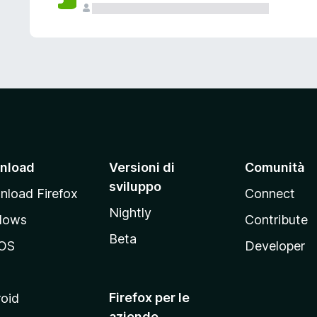
nload
Versioni di
Comunità
sviluppo
load Firefox
Connect
Nightly
dows
Contribute
Beta
OS
Developer
Firefox per le
oid
aziende