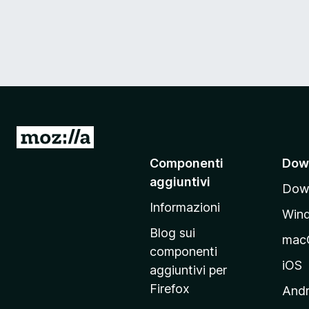
V
a
Componenti
Dow
i
aggiuntivi
Down
a
Informazioni
l
Win
l
Blog sui
mac
a
componenti
p
iOS
aggiuntivi per
a
Firefox
Andr
g