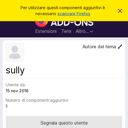
C
Accedi
Per utilizzare questi componenti aggiuntivi è
C
e
necessario
scaricare Firefox
h
C
r
i
o
u
c
d
m
Estensioni
Temi
Altro…
a
i
p
q
u
o
Autore del tema
e
n
s
t
e
o
n
a
sully
v
t
v
i
i
s
Utente da
a
o
15 nov 2016
g
g
Numero di componenti aggiuntivi
i
1
u
n
Segnala questo utente
t