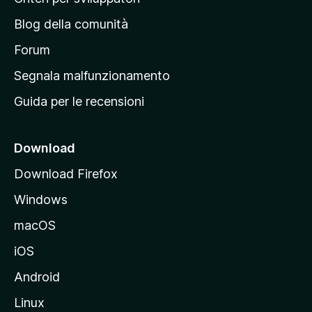
a
n
z
Blog della comunità
a
i
p
Forum
o
n
r
Segnala malfunzionamento
i
i
Guida per le recensioni
n
c
i
Download
p
Download Firefox
a
Windows
l
e
macOS
d
iOS
e
l
Android
s
Linux