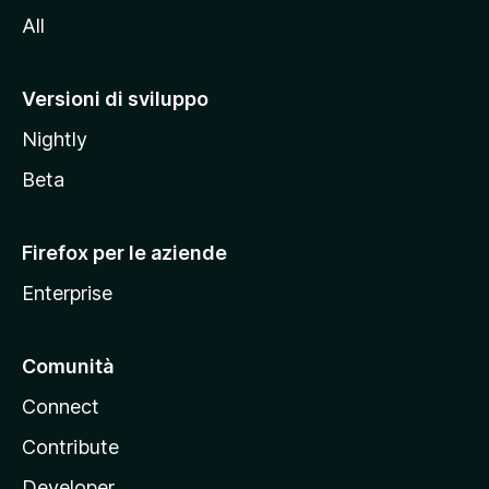
i
All
t
o
M
Versioni di sviluppo
o
Nightly
z
i
Beta
l
l
Firefox per le aziende
a
Enterprise
Comunità
Connect
Contribute
Developer