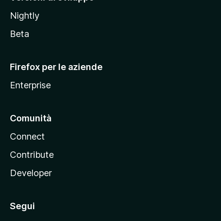
o
Nightly
z
i
Beta
l
l
Firefox per le aziende
a
Enterprise
Comunità
Connect
Contribute
Developer
Segui