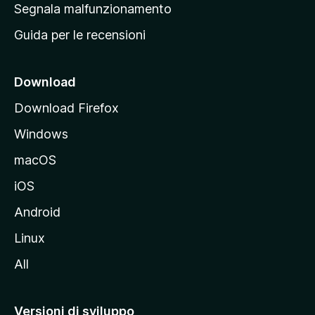
r
Segnala malfunzionamento
i
i
Guida per le recensioni
n
c
i
Download
p
Download Firefox
a
Windows
l
e
macOS
d
iOS
e
l
Android
s
Linux
i
All
t
o
M
Versioni di sviluppo