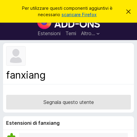
C
Accedi
Per utilizzare questi componenti aggiuntivi è
C
e
necessario
scaricare Firefox
h
C
r
i
o
u
c
d
m
Estensioni
Temi
Altro…
a
i
p
q
u
o
e
n
s
t
e
o
n
a
fanxiang
v
t
v
i
i
s
a
o
g
Segnala questo utente
g
i
u
Estensioni di fanxiang
n
t