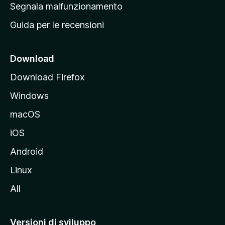
r
Segnala malfunzionamento
i
i
Guida per le recensioni
n
c
i
Download
p
Download Firefox
a
Windows
l
e
macOS
d
iOS
e
l
Android
s
Linux
i
All
t
o
M
Versioni di sviluppo