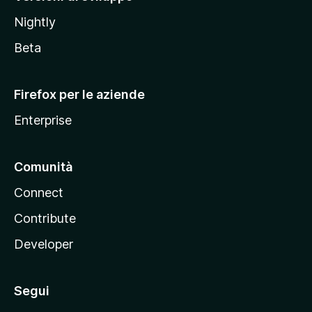
o
Nightly
z
i
Beta
l
l
Firefox per le aziende
a
Enterprise
Comunità
Connect
Contribute
Developer
Segui