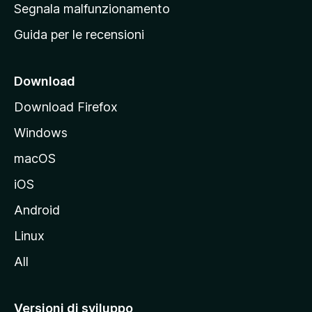
r
Segnala malfunzionamento
i
i
Guida per le recensioni
n
c
i
Download
p
Download Firefox
a
Windows
l
e
macOS
d
iOS
e
l
Android
s
Linux
i
All
t
o
M
Versioni di sviluppo