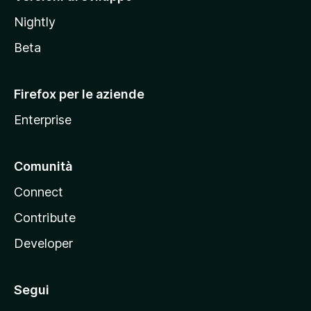
o
Nightly
z
i
Beta
l
l
Firefox per le aziende
a
Enterprise
Comunità
Connect
Contribute
Developer
Segui