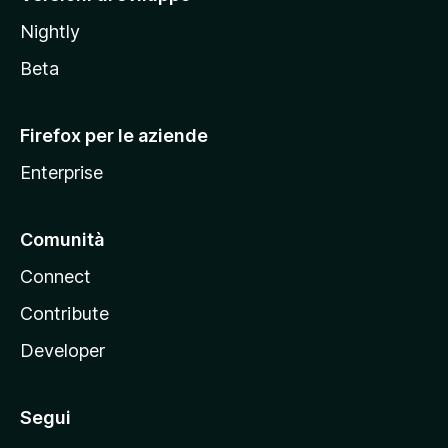
o
Nightly
z
i
Beta
l
l
Firefox per le aziende
a
Enterprise
Comunità
Connect
Contribute
Developer
Segui