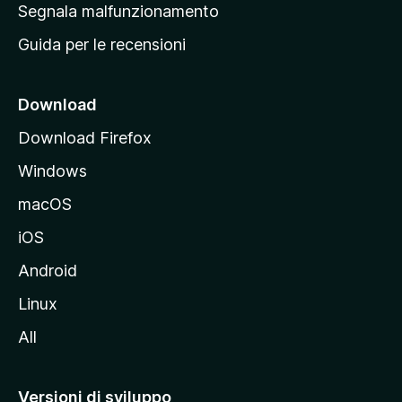
r
Segnala malfunzionamento
i
i
Guida per le recensioni
n
c
i
Download
p
Download Firefox
a
Windows
l
e
macOS
d
iOS
e
l
Android
s
Linux
i
All
t
o
M
Versioni di sviluppo