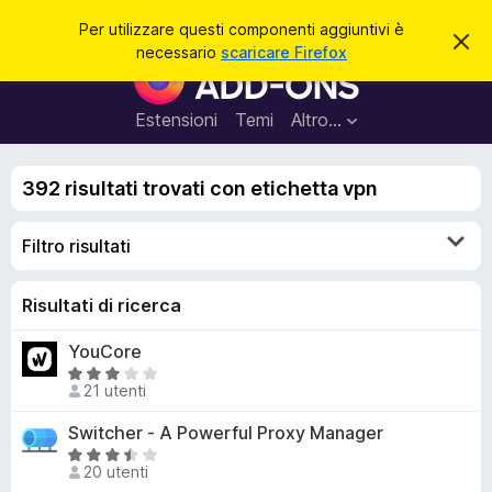
C
Accedi
Per utilizzare questi componenti aggiuntivi è
C
e
necessario
scaricare Firefox
h
C
r
i
o
u
c
d
m
Estensioni
Temi
Altro…
a
i
p
q
u
o
e
392 risultati trovati con etichetta vpn
n
s
t
e
o
Filtro risultati
n
a
v
t
v
i
Risultati di ricerca
i
s
a
o
YouCore
g
V
g
21 utenti
a
i
l
Switcher - A Powerful Proxy Manager
u
u
V
n
t
20 utenti
a
t
a