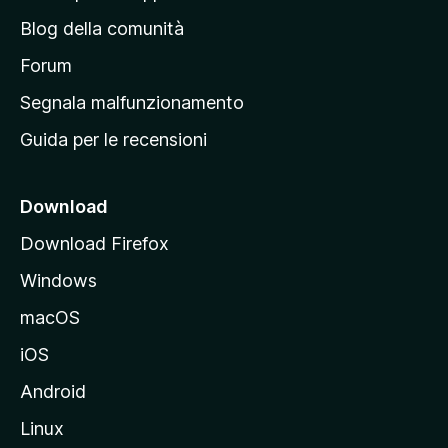
n
Blog della comunità
a
p
Forum
r
Segnala malfunzionamento
i
Guida per le recensioni
n
c
i
Download
p
Download Firefox
a
Windows
l
e
macOS
d
iOS
e
l
Android
s
Linux
i