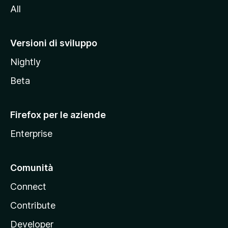
All
t
o
M
Versioni di sviluppo
o
Nightly
z
i
Beta
l
l
Firefox per le aziende
a
Enterprise
Comunità
Connect
Contribute
Developer