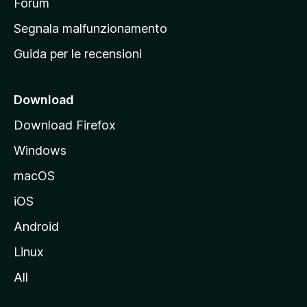
p
Forum
r
Segnala malfunzionamento
i
Guida per le recensioni
n
c
i
Download
p
Download Firefox
a
Windows
l
e
macOS
d
iOS
e
l
Android
s
Linux
i
All
t
o