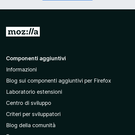
o
g
r
a
i
t
o
o
)
r
V
i
a
o
)
i
a
Componenti aggiuntivi
l
Informazioni
l
a
Blog sui componenti aggiuntivi per Firefox
p
Laboratorio estensioni
a
Centro di sviluppo
g
i
Criteri per sviluppatori
n
Blog della comunità
a