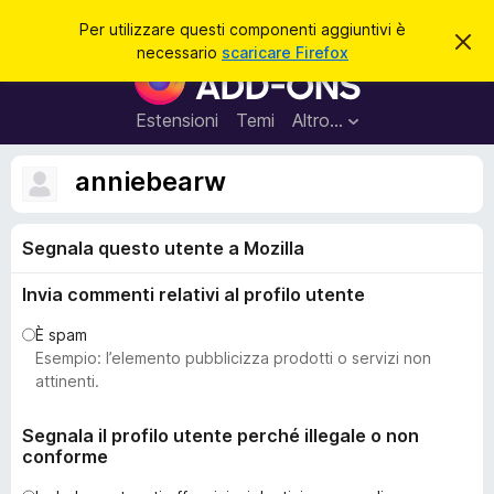
C
Accedi
Per utilizzare questi componenti aggiuntivi è
C
e
necessario
scaricare Firefox
h
C
r
i
o
u
c
d
m
Estensioni
Temi
Altro…
a
i
p
q
u
o
anniebearw
e
n
s
t
e
o
Segnala questo utente a Mozilla
n
a
v
t
v
Invia commenti relativi al profilo utente
i
i
s
a
È spam
o
g
Esempio: l’elemento pubblicizza prodotti o servizi non
g
attinenti.
i
u
Segnala il profilo utente perché illegale o non
conforme
n
t