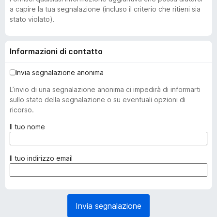
a capire la tua segnalazione (incluso il criterio che ritieni sia
stato violato).
Informazioni di contatto
Invia segnalazione anonima
L’invio di una segnalazione anonima ci impedirà di informarti
sullo stato della segnalazione o su eventuali opzioni di
ricorso.
(
Il tuo nome
o
b
b
(
Il tuo indirizzo email
l
o
i
b
g
b
a
l
Invia segnalazione
t
i