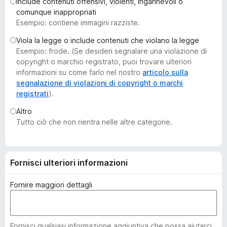
Include contenuti offensivi, violenti, ingannevoli o
i
comunque inappropriati
v
Esempio: contiene immagini razziste.
i
Viola la legge o include contenuti che violano la legge
p
Esempio: frode. (Se desideri segnalare una violazione di
e
copyright o marchio registrato, puoi trovare ulteriori
r
informazioni su come farlo nel nostro
articolo sulla
F
segnalazione di violazioni di copyright o marchi
registrati
).
i
r
Altro
e
Tutto ciò che non rientra nelle altre categorie.
f
o
x
Fornisci ulteriori informazioni
Fornire maggiori dettagli
Fornisci qualsiasi informazione aggiuntiva che possa aiutarci