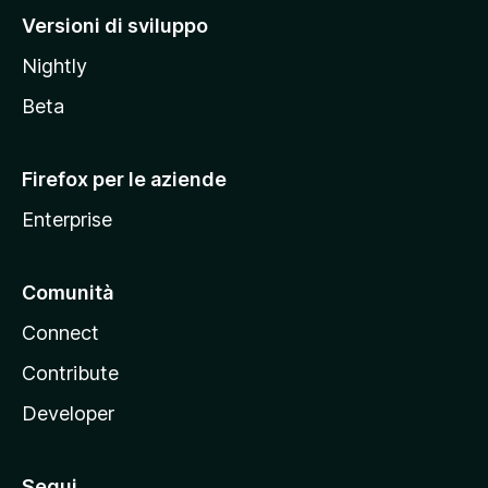
M
Versioni di sviluppo
o
Nightly
z
i
Beta
l
l
Firefox per le aziende
a
Enterprise
Comunità
Connect
Contribute
Developer
Segui