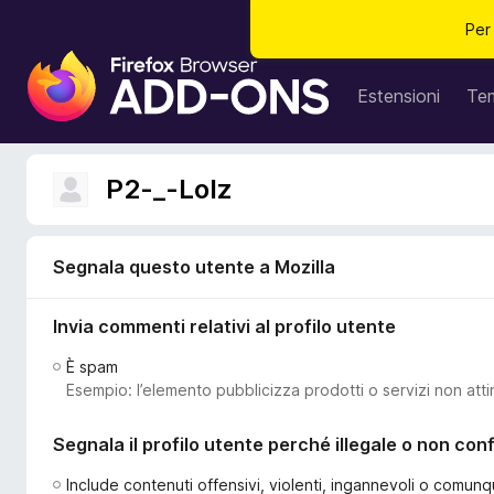
Per
C
o
Estensioni
Te
m
p
o
P2-_-Lolz
n
e
n
Segnala questo utente a Mozilla
t
i
Invia commenti relativi al profilo utente
a
g
È spam
g
Esempio: l’elemento pubblicizza prodotti o servizi non atti
i
u
Segnala il profilo utente perché illegale o non co
n
t
Include contenuti offensivi, violenti, ingannevoli o comunq