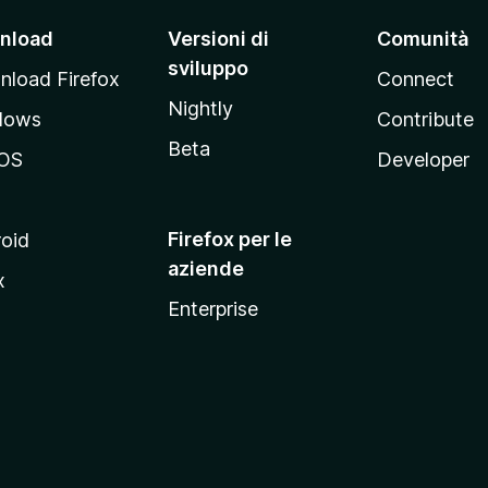
nload
Versioni di
Comunità
sviluppo
load Firefox
Connect
Nightly
dows
Contribute
Beta
OS
Developer
Firefox per le
oid
aziende
x
Enterprise