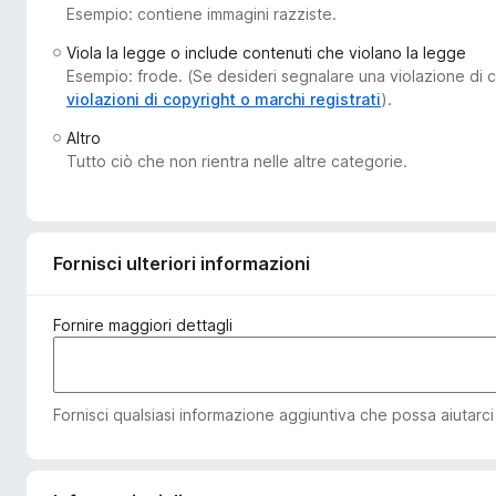
Esempio: contiene immagini razziste.
i
v
Viola la legge o include contenuti che violano la legge
i
Esempio: frode. (Se desideri segnalare una violazione di co
p
violazioni di copyright o marchi registrati
).
e
Altro
r
Tutto ciò che non rientra nelle altre categorie.
F
i
r
e
Fornisci ulteriori informazioni
f
o
Fornire maggiori dettagli
x
Fornisci qualsiasi informazione aggiuntiva che possa aiutarci a 