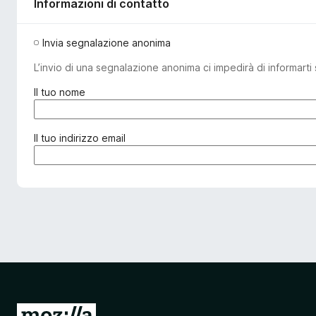
Informazioni di contatto
Invia segnalazione anonima
L’invio di una segnalazione anonima ci impedirà di informarti 
(
Il tuo nome
o
b
b
(
Il tuo indirizzo email
l
o
i
b
g
b
a
l
t
i
o
g
r
a
i
t
o
o
)
r
i
V
o