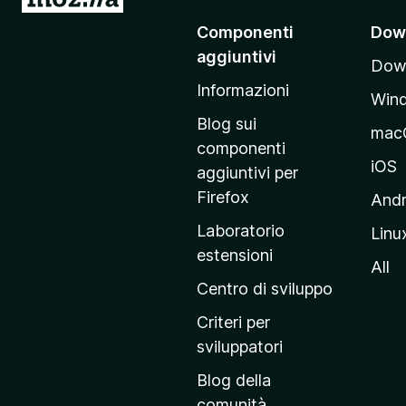
a
)
Componenti
Dow
i
aggiuntivi
Down
a
Informazioni
l
Win
l
Blog sui
mac
a
componenti
p
iOS
aggiuntivi per
a
Firefox
Andr
g
Laboratorio
Linu
i
estensioni
n
All
a
Centro di sviluppo
p
Criteri per
r
sviluppatori
i
Blog della
n
comunità