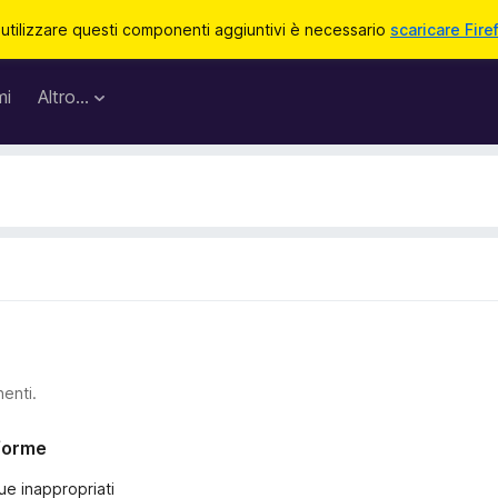
 utilizzare questi componenti aggiuntivi è necessario
scaricare Fire
mi
Altro…
nenti.
nforme
ue inappropriati