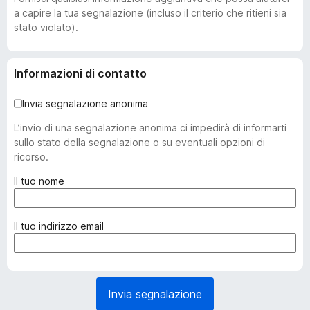
a capire la tua segnalazione (incluso il criterio che ritieni sia
stato violato).
Informazioni di contatto
Invia segnalazione anonima
L’invio di una segnalazione anonima ci impedirà di informarti
sullo stato della segnalazione o su eventuali opzioni di
ricorso.
(
Il tuo nome
o
b
b
(
Il tuo indirizzo email
l
o
i
b
g
b
a
l
Invia segnalazione
t
i