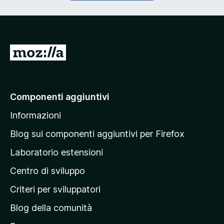
o
g
r
a
i
t
o
o
)
r
V
i
a
o
)
i
a
Componenti aggiuntivi
l
Informazioni
l
a
Blog sui componenti aggiuntivi per Firefox
p
Laboratorio estensioni
a
Centro di sviluppo
g
i
Criteri per sviluppatori
n
Blog della comunità
a