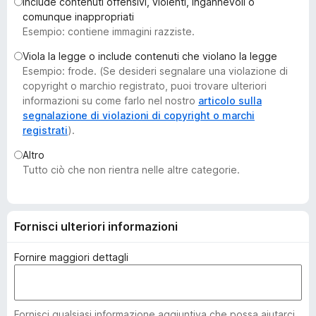
Include contenuti offensivi, violenti, ingannevoli o
i
comunque inappropriati
v
Esempio: contiene immagini razziste.
i
Viola la legge o include contenuti che violano la legge
p
Esempio: frode. (Se desideri segnalare una violazione di
e
copyright o marchio registrato, puoi trovare ulteriori
r
informazioni su come farlo nel nostro
articolo sulla
F
segnalazione di violazioni di copyright o marchi
registrati
).
i
r
Altro
e
Tutto ciò che non rientra nelle altre categorie.
f
o
x
Fornisci ulteriori informazioni
Fornire maggiori dettagli
Fornisci qualsiasi informazione aggiuntiva che possa aiutarci