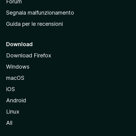
p
Forum
r
Segnala malfunzionamento
i
Guida per le recensioni
n
c
i
Download
p
Download Firefox
a
Windows
l
e
macOS
d
iOS
e
l
Android
s
Linux
i
All
t
o