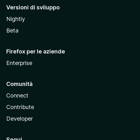
M
Versioni di sviluppo
o
Nightly
z
i
Beta
l
l
Firefox per le aziende
a
Enterprise
Comunità
Connect
Contribute
Developer
Segui