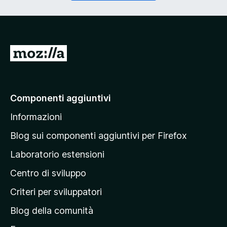
o
g
r
a
i
t
o
o
)
r
V
i
a
o
)
i
a
Componenti aggiuntivi
l
Informazioni
l
a
Blog sui componenti aggiuntivi per Firefox
p
Laboratorio estensioni
a
Centro di sviluppo
g
i
Criteri per sviluppatori
n
Blog della comunità
a