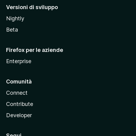
M
Versioni di sviluppo
o
Nightly
z
i
Beta
l
l
Firefox per le aziende
a
Enterprise
Comunità
Connect
Contribute
Developer
Segui