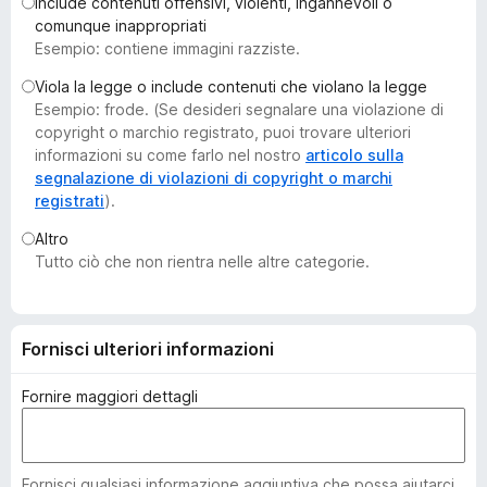
Include contenuti offensivi, violenti, ingannevoli o
i
comunque inappropriati
v
Esempio: contiene immagini razziste.
i
Viola la legge o include contenuti che violano la legge
p
Esempio: frode. (Se desideri segnalare una violazione di
e
copyright o marchio registrato, puoi trovare ulteriori
r
informazioni su come farlo nel nostro
articolo sulla
F
segnalazione di violazioni di copyright o marchi
registrati
).
i
r
Altro
e
Tutto ciò che non rientra nelle altre categorie.
f
o
x
Fornisci ulteriori informazioni
Fornire maggiori dettagli
Fornisci qualsiasi informazione aggiuntiva che possa aiutarci