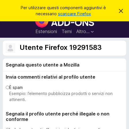
C
Accedi
Per utilizzare questi componenti aggiuntivi è
C
e
necessario
scaricare Firefox
h
C
r
i
o
u
c
d
m
Estensioni
Temi
Altro…
a
i
p
q
u
o
Utente Firefox 19291583
e
n
s
t
e
o
Segnala questo utente a Mozilla
n
a
v
t
v
Invia commenti relativi al profilo utente
i
i
s
a
È spam
o
g
Esempio: l’elemento pubblicizza prodotti o servizi non
g
attinenti.
i
u
Segnala il profilo utente perché illegale o non
conforme
n
t