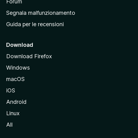
p
Forum
r
Segnala malfunzionamento
i
Guida per le recensioni
n
c
i
Download
p
Download Firefox
a
Windows
l
e
macOS
d
iOS
e
l
Android
s
Linux
i
All
t
o