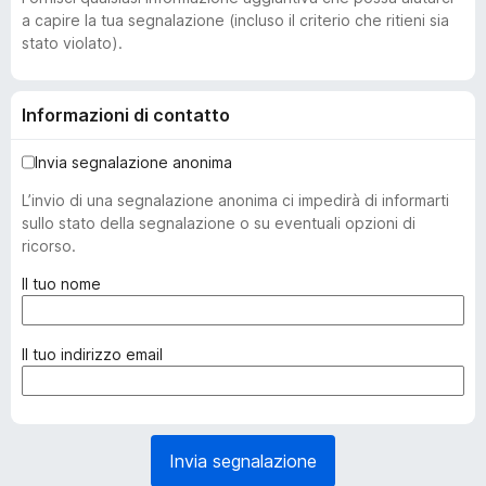
a capire la tua segnalazione (incluso il criterio che ritieni sia
stato violato).
Informazioni di contatto
Invia segnalazione anonima
L’invio di una segnalazione anonima ci impedirà di informarti
sullo stato della segnalazione o su eventuali opzioni di
ricorso.
(
Il tuo nome
o
b
b
(
Il tuo indirizzo email
l
o
i
b
g
b
a
l
Invia segnalazione
t
i