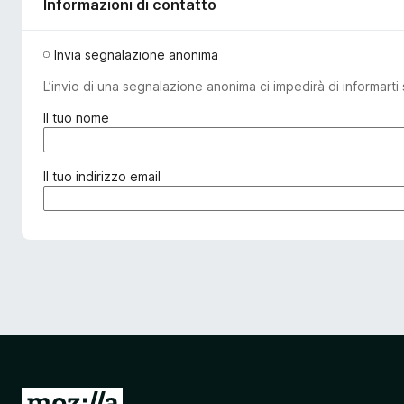
Informazioni di contatto
Invia segnalazione anonima
L’invio di una segnalazione anonima ci impedirà di informarti 
(
Il tuo nome
o
b
b
(
Il tuo indirizzo email
l
o
i
b
g
b
a
l
t
i
o
g
r
a
i
t
o
o
)
r
i
V
o