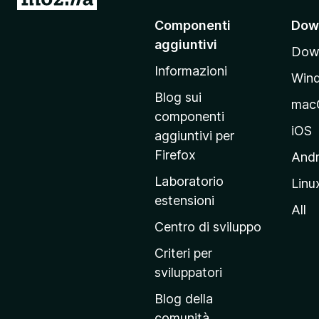
a
)
Componenti
Dow
i
aggiuntivi
Down
a
Informazioni
l
Win
l
Blog sui
mac
a
componenti
p
iOS
aggiuntivi per
a
Firefox
Andr
g
Laboratorio
Linu
i
estensioni
n
All
a
Centro di sviluppo
p
Criteri per
r
sviluppatori
i
Blog della
n
comunità