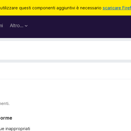
 utilizzare questi componenti aggiuntivi è necessario
scaricare Fire
mi
Altro…
nenti.
nforme
ue inappropriati