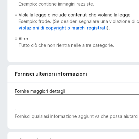
Esempio: contiene immagini razziste.
i
v
Viola la legge o include contenuti che violano la legge
i
Esempio: frode. (Se desideri segnalare una violazione di co
p
violazioni di copyright o marchi registrati
).
e
Altro
r
Tutto ciò che non rientra nelle altre categorie.
F
i
r
e
Fornisci ulteriori informazioni
f
o
Fornire maggiori dettagli
x
Fornisci qualsiasi informazione aggiuntiva che possa aiutarci a 