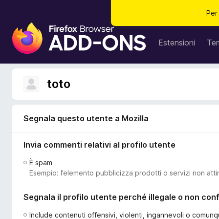
Per
C
o
Estensioni
Te
m
p
o
toto
n
e
n
Segnala questo utente a Mozilla
t
i
Invia commenti relativi al profilo utente
a
g
È spam
g
Esempio: l’elemento pubblicizza prodotti o servizi non atti
i
u
Segnala il profilo utente perché illegale o non co
n
t
Include contenuti offensivi, violenti, ingannevoli o comunq