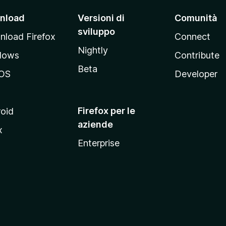
nload
Versioni di
Comunità
sviluppo
load Firefox
Connect
Nightly
dows
Contribute
Beta
OS
Developer
Firefox per le
oid
aziende
x
Enterprise