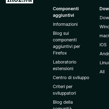
a
)
Componenti
Dow
i
aggiuntivi
Down
a
Informazioni
l
Win
l
Blog sui
mac
a
componenti
p
iOS
aggiuntivi per
a
Firefox
Andr
g
Laboratorio
Linu
i
estensioni
n
All
a
Centro di sviluppo
p
Criteri per
r
sviluppatori
i
Blog della
n
comunità