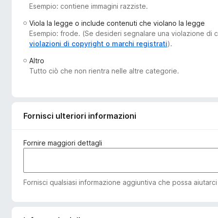
Esempio: contiene immagini razziste.
i
v
Viola la legge o include contenuti che violano la legge
i
Esempio: frode. (Se desideri segnalare una violazione di co
p
violazioni di copyright o marchi registrati
).
e
Altro
r
Tutto ciò che non rientra nelle altre categorie.
F
i
r
e
Fornisci ulteriori informazioni
f
o
Fornire maggiori dettagli
x
Fornisci qualsiasi informazione aggiuntiva che possa aiutarci a 