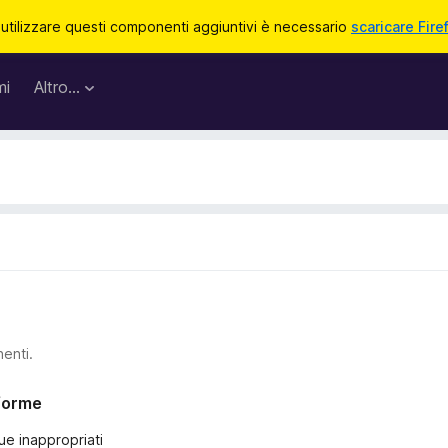
 utilizzare questi componenti aggiuntivi è necessario
scaricare Fire
mi
Altro…
nenti.
nforme
ue inappropriati