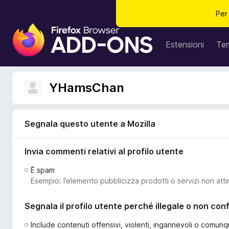
Per
C
o
Estensioni
Te
m
p
o
YHamsChan
n
e
n
Segnala questo utente a Mozilla
t
i
Invia commenti relativi al profilo utente
a
g
È spam
g
Esempio: l’elemento pubblicizza prodotti o servizi non atti
i
u
Segnala il profilo utente perché illegale o non co
n
t
Include contenuti offensivi, violenti, ingannevoli o comunq