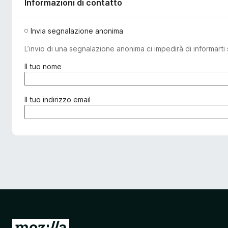
Informazioni di contatto
Invia segnalazione anonima
L’invio di una segnalazione anonima ci impedirà di informarti 
(
Il tuo nome
o
b
b
(
Il tuo indirizzo email
l
o
i
b
g
b
a
l
t
i
o
g
r
a
i
t
o
o
)
r
i
V
o