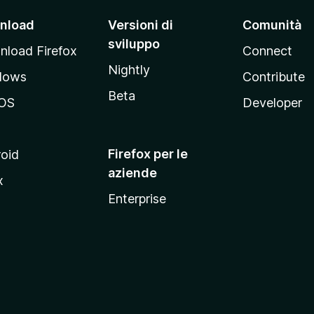
nload
Versioni di
Comunità
sviluppo
load Firefox
Connect
Nightly
dows
Contribute
Beta
OS
Developer
Firefox per le
oid
aziende
x
Enterprise