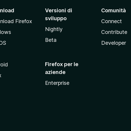
nload
Versioni di
Comunità
sviluppo
load Firefox
Connect
Nightly
dows
Contribute
Beta
OS
Developer
Firefox per le
oid
aziende
x
Enterprise