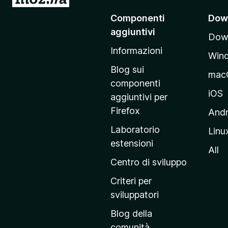
a
)
Componenti
Dow
i
aggiuntivi
Down
a
Informazioni
l
Win
l
Blog sui
mac
a
componenti
p
iOS
aggiuntivi per
a
Firefox
Andr
g
Laboratorio
Linu
i
estensioni
n
All
a
Centro di sviluppo
p
Criteri per
r
sviluppatori
i
Blog della
n
comunità