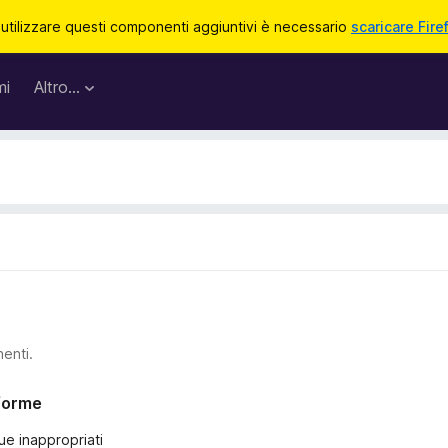
 utilizzare questi componenti aggiuntivi è necessario
scaricare Fire
mi
Altro…
nenti.
nforme
ue inappropriati