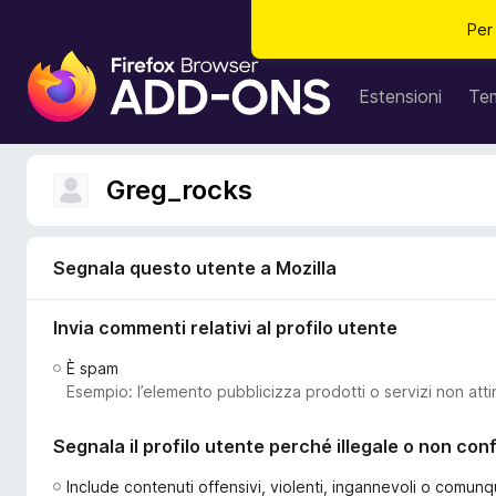
Per
C
o
Estensioni
Te
m
p
o
Greg_rocks
n
e
n
Segnala questo utente a Mozilla
t
i
Invia commenti relativi al profilo utente
a
g
È spam
g
Esempio: l’elemento pubblicizza prodotti o servizi non atti
i
u
Segnala il profilo utente perché illegale o non co
n
t
Include contenuti offensivi, violenti, ingannevoli o comunq