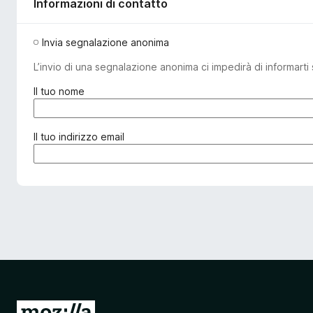
Informazioni di contatto
Invia segnalazione anonima
L’invio di una segnalazione anonima ci impedirà di informarti 
(
Il tuo nome
o
b
b
(
Il tuo indirizzo email
l
o
i
b
g
b
a
l
t
i
o
g
r
a
i
t
o
o
)
r
i
V
o