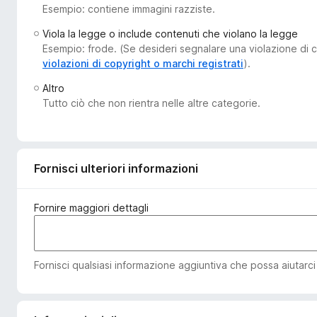
Esempio: contiene immagini razziste.
i
v
Viola la legge o include contenuti che violano la legge
i
Esempio: frode. (Se desideri segnalare una violazione di co
p
violazioni di copyright o marchi registrati
).
e
Altro
r
Tutto ciò che non rientra nelle altre categorie.
F
i
r
e
Fornisci ulteriori informazioni
f
o
Fornire maggiori dettagli
x
Fornisci qualsiasi informazione aggiuntiva che possa aiutarci a 