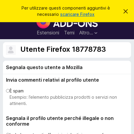
C
Accedi
Per utilizzare questi componenti aggiuntivi è
C
e
necessario
scaricare Firefox
h
C
r
i
o
u
c
d
m
Estensioni
Temi
Altro…
a
i
p
q
u
o
Utente Firefox 18778783
e
n
s
t
e
o
Segnala questo utente a Mozilla
n
a
v
t
v
Invia commenti relativi al profilo utente
i
i
s
a
È spam
o
g
Esempio: l’elemento pubblicizza prodotti o servizi non
g
attinenti.
i
u
Segnala il profilo utente perché illegale o non
conforme
n
t