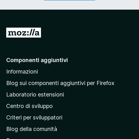
o
g
r
a
i
t
o
o
)
r
V
i
a
o
)
i
a
Componenti aggiuntivi
l
Informazioni
l
a
Blog sui componenti aggiuntivi per Firefox
p
Laboratorio estensioni
a
Centro di sviluppo
g
i
Criteri per sviluppatori
n
Blog della comunità
a