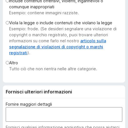
Include contenuti offensivi, violenti, ingannevoli o
i
comunque inappropriati
v
Esempio: contiene immagini razziste.
i
Viola la legge o include contenuti che violano la legge
p
Esempio: frode. (Se desideri segnalare una violazione di
e
copyright o marchio registrato, puoi trovare ulteriori
r
informazioni su come farlo nel nostro
articolo sulla
F
segnalazione di violazioni di copyright o marchi
registrati
).
i
r
Altro
e
Tutto ciò che non rientra nelle altre categorie.
f
o
x
Fornisci ulteriori informazioni
Fornire maggiori dettagli
Fornisci qualsiasi informazione aggiuntiva che possa aiutarci