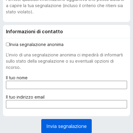
a capire la tua segnalazione (incluso il criterio che ritieni sia
stato violato).
Informazioni di contatto
Invia segnalazione anonima
L’invio di una segnalazione anonima ci impedirà di informarti
sullo stato della segnalazione o su eventuali opzioni di
ricorso.
(
Il tuo nome
o
b
b
(
Il tuo indirizzo email
l
o
i
b
g
b
a
l
Invia segnalazione
t
i