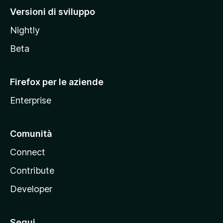
M
Versioni di sviluppo
o
Nightly
z
i
Beta
l
l
Firefox per le aziende
a
Enterprise
Comunità
Connect
Contribute
Developer
Segui