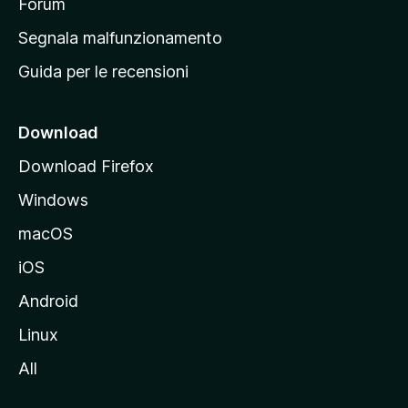
p
Forum
r
Segnala malfunzionamento
i
Guida per le recensioni
n
c
i
Download
p
Download Firefox
a
Windows
l
e
macOS
d
iOS
e
l
Android
s
Linux
i
All
t
o