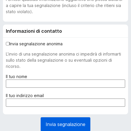
a capire la tua segnalazione (incluso il criterio che ritieni sia
stato violato).
Informazioni di contatto
Invia segnalazione anonima
L’invio di una segnalazione anonima ci impedirà di informarti
sullo stato della segnalazione o su eventuali opzioni di
ricorso.
(
Il tuo nome
o
b
b
(
Il tuo indirizzo email
l
o
i
b
g
b
a
l
Invia segnalazione
t
i