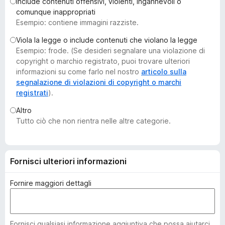
Include contenuti offensivi, violenti, ingannevoli o
i
comunque inappropriati
v
Esempio: contiene immagini razziste.
i
Viola la legge o include contenuti che violano la legge
p
Esempio: frode. (Se desideri segnalare una violazione di
e
copyright o marchio registrato, puoi trovare ulteriori
r
informazioni su come farlo nel nostro
articolo sulla
F
segnalazione di violazioni di copyright o marchi
registrati
).
i
r
Altro
e
Tutto ciò che non rientra nelle altre categorie.
f
o
x
Fornisci ulteriori informazioni
Fornire maggiori dettagli
Fornisci qualsiasi informazione aggiuntiva che possa aiutarci