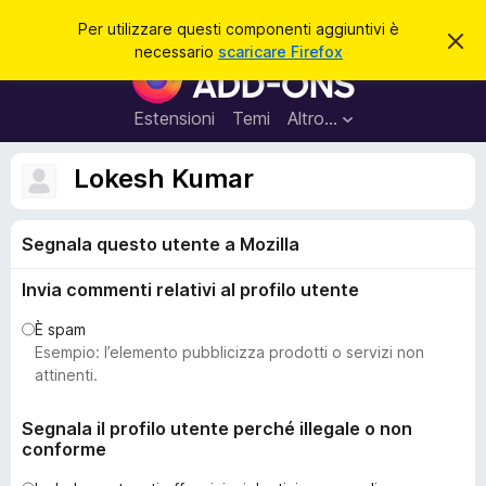
C
Accedi
Per utilizzare questi componenti aggiuntivi è
C
e
necessario
scaricare Firefox
h
C
r
i
o
u
c
d
m
Estensioni
Temi
Altro…
a
i
p
q
u
o
Lokesh Kumar
e
n
s
t
e
o
Segnala questo utente a Mozilla
n
a
v
t
v
Invia commenti relativi al profilo utente
i
i
s
a
È spam
o
g
Esempio: l’elemento pubblicizza prodotti o servizi non
g
attinenti.
i
u
Segnala il profilo utente perché illegale o non
conforme
n
t