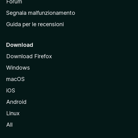
p
Forum
r
Segnala malfunzionamento
i
Guida per le recensioni
n
c
i
Download
p
Download Firefox
a
Windows
l
e
macOS
d
iOS
e
l
Android
s
Linux
i
All
t
o