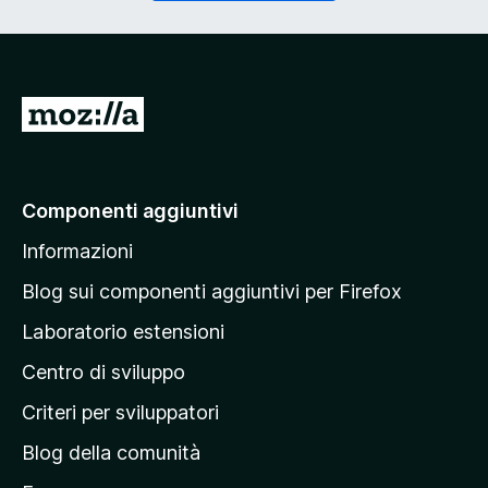
o
g
r
a
i
t
o
o
)
r
V
i
a
o
)
i
a
Componenti aggiuntivi
l
Informazioni
l
a
Blog sui componenti aggiuntivi per Firefox
p
Laboratorio estensioni
a
Centro di sviluppo
g
i
Criteri per sviluppatori
n
Blog della comunità
a