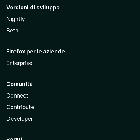
M
Versioni di sviluppo
o
Nightly
z
i
Beta
l
l
Firefox per le aziende
a
Enterprise
Comunità
Connect
Contribute
Developer
Segui