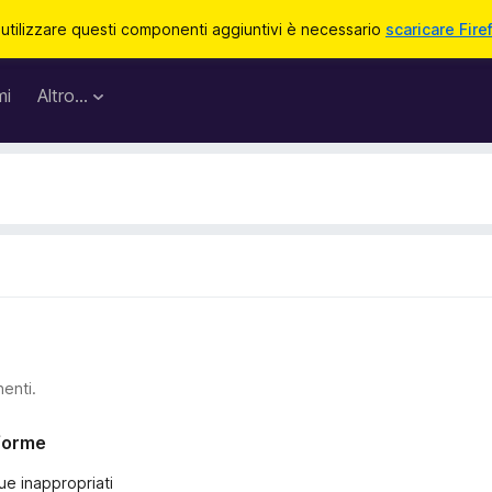
 utilizzare questi componenti aggiuntivi è necessario
scaricare Fire
mi
Altro…
nenti.
nforme
ue inappropriati