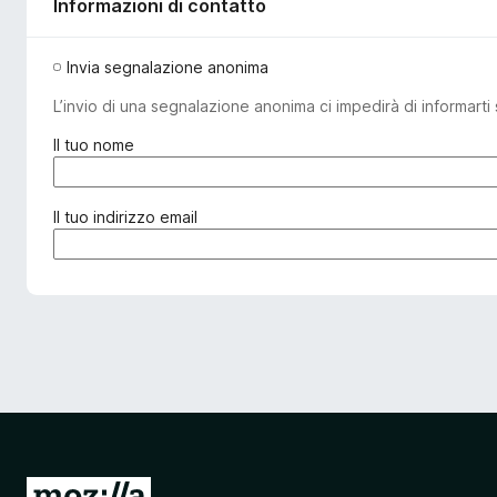
Informazioni di contatto
Invia segnalazione anonima
L’invio di una segnalazione anonima ci impedirà di informarti 
(
Il tuo nome
o
b
b
(
Il tuo indirizzo email
l
o
i
b
g
b
a
l
t
i
o
g
r
a
i
t
o
o
)
r
i
V
o