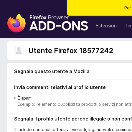
Per
C
o
Estensioni
Te
m
p
o
Utente Firefox 18577242
n
e
n
Segnala questo utente a Mozilla
t
i
Invia commenti relativi al profilo utente
a
g
È spam
g
Esempio: l’elemento pubblicizza prodotti o servizi non atti
i
u
Segnala il profilo utente perché illegale o non co
n
t
Include contenuti offensivi, violenti, ingannevoli o comunq