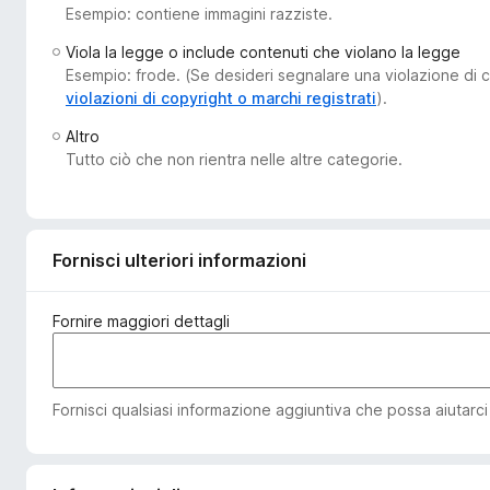
Esempio: contiene immagini razziste.
i
v
Viola la legge o include contenuti che violano la legge
i
Esempio: frode. (Se desideri segnalare una violazione di co
p
violazioni di copyright o marchi registrati
).
e
Altro
r
Tutto ciò che non rientra nelle altre categorie.
F
i
r
e
Fornisci ulteriori informazioni
f
o
Fornire maggiori dettagli
x
Fornisci qualsiasi informazione aggiuntiva che possa aiutarci a 