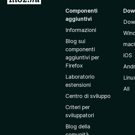
a
)
Componenti
Dow
i
aggiuntivi
Down
a
Informazioni
l
Win
l
Blog sui
mac
a
componenti
p
iOS
aggiuntivi per
a
Firefox
Andr
g
Laboratorio
Linu
i
estensioni
n
All
a
Centro di sviluppo
p
Criteri per
r
sviluppatori
i
Blog della
n
comunità