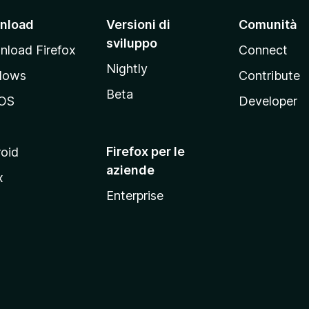
nload
Versioni di
Comunità
sviluppo
load Firefox
Connect
Nightly
dows
Contribute
Beta
OS
Developer
Firefox per le
oid
aziende
x
Enterprise