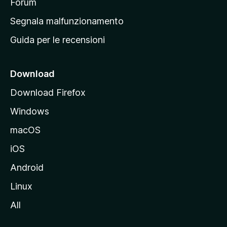
p
Forum
r
Segnala malfunzionamento
i
Guida per le recensioni
n
c
i
Download
p
Download Firefox
a
Windows
l
e
macOS
d
iOS
e
l
Android
s
Linux
i
All
t
o