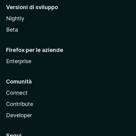
M
Versioni di sviluppo
o
Nightly
z
i
Beta
l
l
Firefox per le aziende
a
Enterprise
Comunità
Connect
Contribute
Developer
Segui