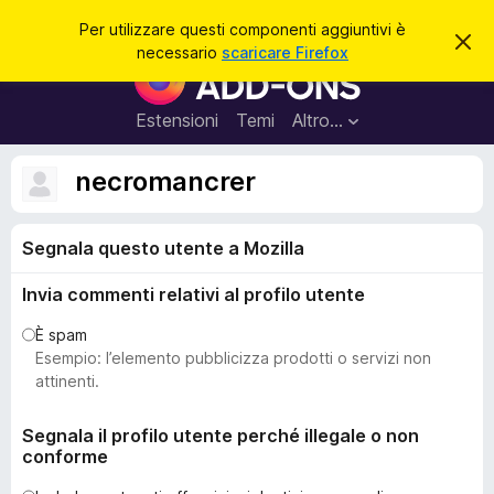
C
Accedi
Per utilizzare questi componenti aggiuntivi è
C
e
necessario
scaricare Firefox
h
C
r
i
o
u
c
d
m
Estensioni
Temi
Altro…
a
i
p
q
u
o
necromancrer
e
n
s
t
e
o
Segnala questo utente a Mozilla
n
a
v
t
v
Invia commenti relativi al profilo utente
i
i
s
a
È spam
o
g
Esempio: l’elemento pubblicizza prodotti o servizi non
g
attinenti.
i
u
Segnala il profilo utente perché illegale o non
conforme
n
t