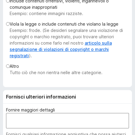
Include contenuti offensivi, violenti, ingannevoli o
i
comunque inappropriati
v
Esempio: contiene immagini razziste.
i
Viola la legge o include contenuti che violano la legge
p
Esempio: frode. (Se desideri segnalare una violazione di
e
copyright o marchio registrato, puoi trovare ulteriori
r
informazioni su come farlo nel nostro
articolo sulla
F
segnalazione di violazioni di copyright o marchi
registrati
).
i
r
Altro
e
Tutto ciò che non rientra nelle altre categorie.
f
o
x
Fornisci ulteriori informazioni
Fornire maggiori dettagli
Fornisci qualsiasi informazione aggiuntiva che possa aiutarci