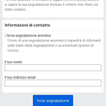
a capire la tua segnalazione (incluso il criterio che ritieni sia
stato violato).
Informazioni di contatto
Invia segnalazione anonima
L’invio di una segnalazione anonima ci impedirà di informarti
sullo stato della segnalazione o su eventuali opzioni di
ricorso.
(
Il tuo nome
o
b
b
(
Il tuo indirizzo email
l
o
i
b
g
b
a
l
Invia segnalazione
t
i