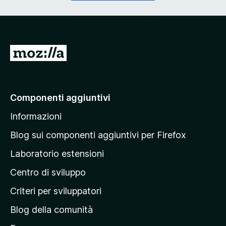
o
g
r
a
i
t
o
o
)
r
V
i
a
o
)
i
a
Componenti aggiuntivi
l
Informazioni
l
a
Blog sui componenti aggiuntivi per Firefox
p
Laboratorio estensioni
a
Centro di sviluppo
g
i
Criteri per sviluppatori
n
Blog della comunità
a