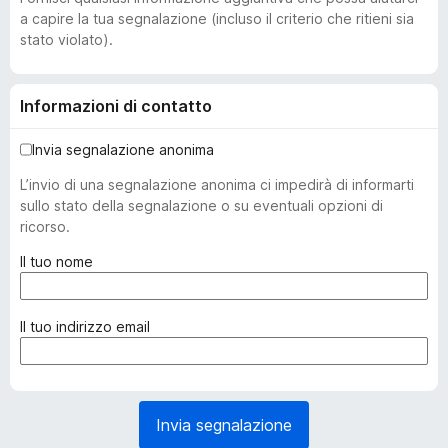
a capire la tua segnalazione (incluso il criterio che ritieni sia
stato violato).
Informazioni di contatto
Invia segnalazione anonima
L’invio di una segnalazione anonima ci impedirà di informarti
sullo stato della segnalazione o su eventuali opzioni di
ricorso.
(
Il tuo nome
o
b
b
(
Il tuo indirizzo email
l
o
i
b
g
b
a
l
Invia segnalazione
t
i