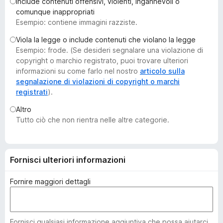
Include contenuti offensivi, violenti, ingannevoli o
i
comunque inappropriati
v
Esempio: contiene immagini razziste.
i
Viola la legge o include contenuti che violano la legge
p
Esempio: frode. (Se desideri segnalare una violazione di
e
copyright o marchio registrato, puoi trovare ulteriori
r
informazioni su come farlo nel nostro
articolo sulla
F
segnalazione di violazioni di copyright o marchi
registrati
).
i
r
Altro
e
Tutto ciò che non rientra nelle altre categorie.
f
o
x
Fornisci ulteriori informazioni
Fornire maggiori dettagli
Fornisci qualsiasi informazione aggiuntiva che possa aiutarci