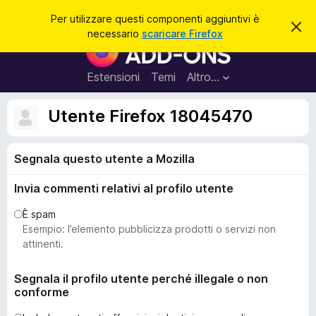
C
Accedi
Per utilizzare questi componenti aggiuntivi è
C
e
necessario
scaricare Firefox
h
C
r
i
o
u
c
d
m
Estensioni
Temi
Altro…
a
i
p
q
u
o
Utente Firefox 18045470
e
n
s
t
e
o
Segnala questo utente a Mozilla
n
a
v
t
v
Invia commenti relativi al profilo utente
i
i
s
a
È spam
o
g
Esempio: l’elemento pubblicizza prodotti o servizi non
g
attinenti.
i
u
Segnala il profilo utente perché illegale o non
conforme
n
t