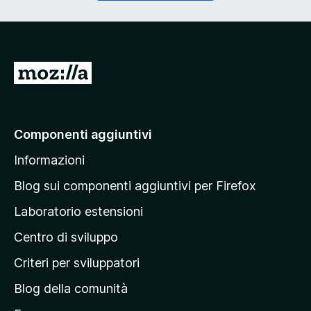
o
g
r
a
i
t
o
o
)
r
V
i
a
o
)
i
a
Componenti aggiuntivi
l
Informazioni
l
a
Blog sui componenti aggiuntivi per Firefox
p
Laboratorio estensioni
a
Centro di sviluppo
g
i
Criteri per sviluppatori
n
Blog della comunità
a