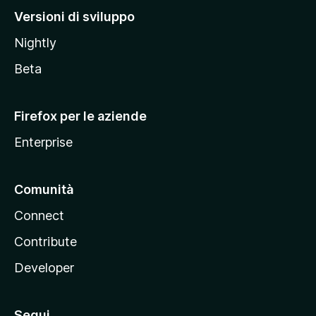
M
Versioni di sviluppo
o
Nightly
z
i
Beta
l
l
Firefox per le aziende
a
Enterprise
Comunità
Connect
Contribute
Developer
Segui