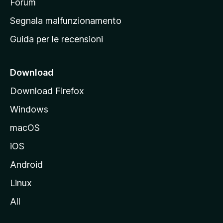
p
Forum
r
Segnala malfunzionamento
i
Guida per le recensioni
n
c
i
Download
p
Download Firefox
a
Windows
l
e
macOS
d
iOS
e
l
Android
s
Linux
i
All
t
o