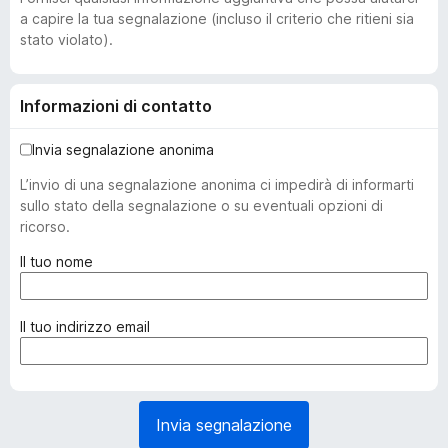
a capire la tua segnalazione (incluso il criterio che ritieni sia
stato violato).
Informazioni di contatto
Invia segnalazione anonima
L’invio di una segnalazione anonima ci impedirà di informarti
sullo stato della segnalazione o su eventuali opzioni di
ricorso.
(
Il tuo nome
o
b
b
(
Il tuo indirizzo email
l
o
i
b
g
b
a
l
Invia segnalazione
t
i