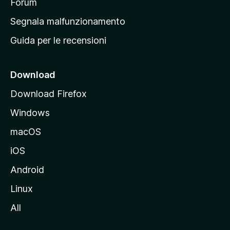
p
Forum
r
Segnala malfunzionamento
i
Guida per le recensioni
n
c
i
Download
p
Download Firefox
a
Windows
l
e
macOS
d
iOS
e
l
Android
s
Linux
i
All
t
o