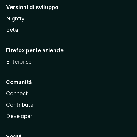
M
Versioni di sviluppo
o
Nightly
z
i
Beta
l
l
Firefox per le aziende
a
Enterprise
Comunità
Connect
Contribute
Developer
Segui