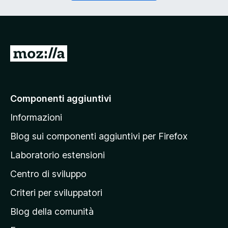
o
g
r
a
i
t
o
o
)
r
V
i
a
o
)
i
a
Componenti aggiuntivi
l
Informazioni
l
a
Blog sui componenti aggiuntivi per Firefox
p
Laboratorio estensioni
a
Centro di sviluppo
g
i
Criteri per sviluppatori
n
Blog della comunità
a