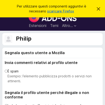
C
Accedi
Per utilizzare questi componenti aggiuntivi è
C
e
necessario
scaricare Firefox
h
C
r
i
o
u
c
d
m
Estensioni
Temi
Altro…
a
i
p
q
u
o
Philip
e
n
s
t
e
o
Segnala questo utente a Mozilla
n
a
v
t
v
Invia commenti relativi al profilo utente
i
i
s
a
È spam
o
g
Esempio: l’elemento pubblicizza prodotti o servizi non
g
attinenti.
i
u
Segnala il profilo utente perché illegale o non
conforme
n
t