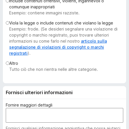
Include contenuti offensivi, violenti, ingannevoli o
i
comunque inappropriati
v
Esempio: contiene immagini razziste.
i
Viola la legge o include contenuti che violano la legge
p
Esempio: frode. (Se desideri segnalare una violazione di
e
copyright o marchio registrato, puoi trovare ulteriori
r
informazioni su come farlo nel nostro
articolo sulla
F
segnalazione di violazioni di copyright o marchi
registrati
).
i
r
Altro
e
Tutto ciò che non rientra nelle altre categorie.
f
o
x
Fornisci ulteriori informazioni
Fornire maggiori dettagli
Fornisci qualsiasi informazione aggiuntiva che possa aiutarci