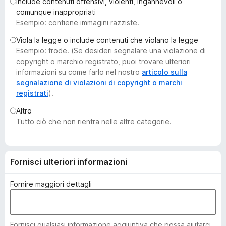
Include contenuti offensivi, violenti, ingannevoli o
i
comunque inappropriati
v
Esempio: contiene immagini razziste.
i
Viola la legge o include contenuti che violano la legge
p
Esempio: frode. (Se desideri segnalare una violazione di
e
copyright o marchio registrato, puoi trovare ulteriori
r
informazioni su come farlo nel nostro
articolo sulla
F
segnalazione di violazioni di copyright o marchi
registrati
).
i
r
Altro
e
Tutto ciò che non rientra nelle altre categorie.
f
o
x
Fornisci ulteriori informazioni
Fornire maggiori dettagli
Fornisci qualsiasi informazione aggiuntiva che possa aiutarci