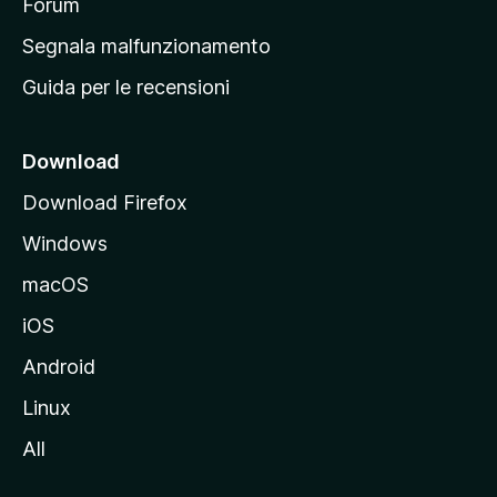
p
Forum
r
Segnala malfunzionamento
i
Guida per le recensioni
n
c
i
Download
p
Download Firefox
a
Windows
l
e
macOS
d
iOS
e
l
Android
s
Linux
i
All
t
o