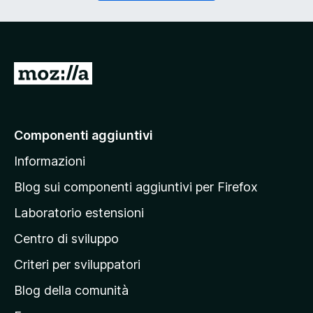
o
g
r
a
i
t
o
o
)
r
V
i
a
o
)
i
a
Componenti aggiuntivi
l
Informazioni
l
a
Blog sui componenti aggiuntivi per Firefox
p
Laboratorio estensioni
a
Centro di sviluppo
g
i
Criteri per sviluppatori
n
Blog della comunità
a