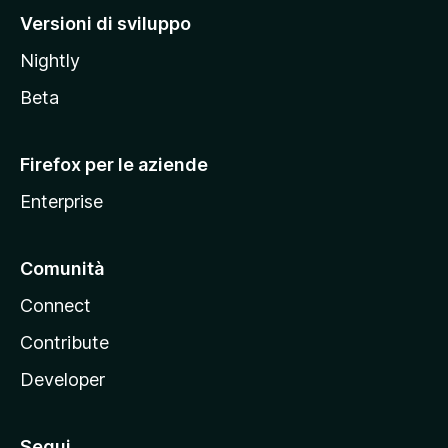
M
Versioni di sviluppo
o
Nightly
z
i
Beta
l
l
Firefox per le aziende
a
Enterprise
Comunità
Connect
Contribute
Developer
Segui