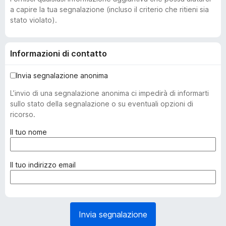
a capire la tua segnalazione (incluso il criterio che ritieni sia
stato violato).
Informazioni di contatto
Invia segnalazione anonima
L’invio di una segnalazione anonima ci impedirà di informarti
sullo stato della segnalazione o su eventuali opzioni di
ricorso.
(
Il tuo nome
o
b
b
(
Il tuo indirizzo email
l
o
i
b
g
b
a
l
Invia segnalazione
t
i