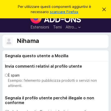
C
Accedi
Per utilizzare questi componenti aggiuntivi è
C
e
necessario
scaricare Firefox
h
C
r
i
o
u
c
d
m
Estensioni
Temi
Altro…
a
i
p
q
u
o
Nihama
e
n
s
t
e
o
Segnala questo utente a Mozilla
n
a
v
t
v
Invia commenti relativi al profilo utente
i
i
s
a
È spam
o
g
Esempio: l’elemento pubblicizza prodotti o servizi non
g
attinenti.
i
u
Segnala il profilo utente perché illegale o non
conforme
n
t