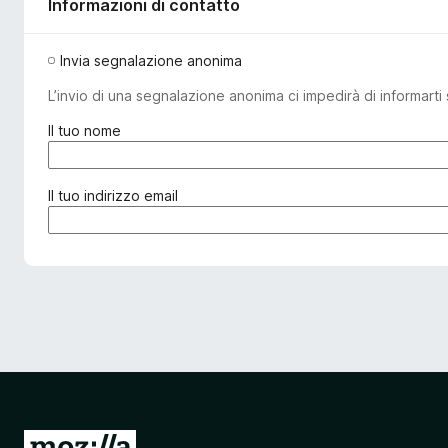
Informazioni di contatto
Invia segnalazione anonima
L’invio di una segnalazione anonima ci impedirà di informarti 
(
Il tuo nome
o
b
b
(
Il tuo indirizzo email
l
o
i
b
g
b
a
l
t
i
o
g
r
a
i
t
o
o
)
r
i
V
o