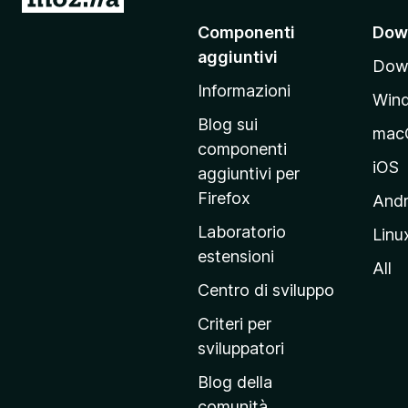
a
)
Componenti
Dow
i
aggiuntivi
Down
a
Informazioni
l
Win
l
Blog sui
mac
a
componenti
p
iOS
aggiuntivi per
a
Firefox
Andr
g
Laboratorio
Linu
i
estensioni
n
All
a
Centro di sviluppo
p
Criteri per
r
sviluppatori
i
Blog della
n
comunità