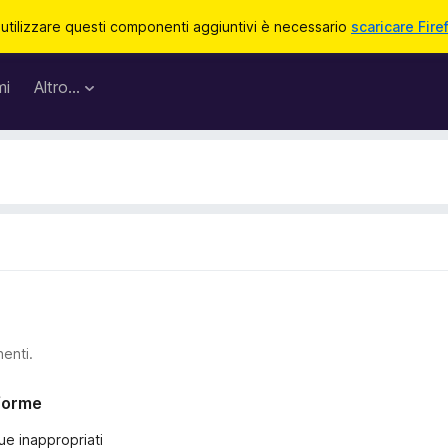
 utilizzare questi componenti aggiuntivi è necessario
scaricare Fire
mi
Altro…
nenti.
nforme
ue inappropriati