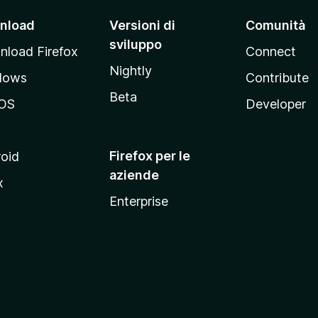
nload
Versioni di
Comunità
sviluppo
load Firefox
Connect
Nightly
dows
Contribute
Beta
OS
Developer
Firefox per le
oid
aziende
x
Enterprise