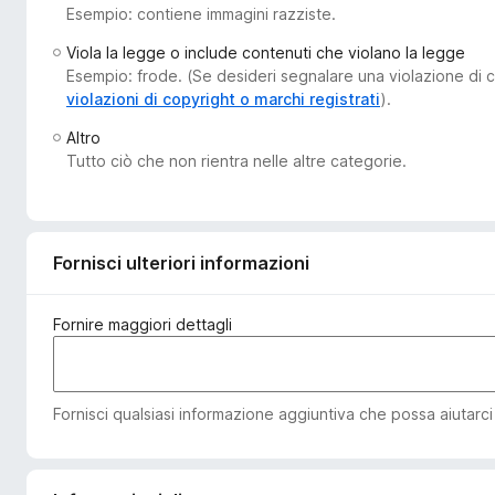
Esempio: contiene immagini razziste.
i
v
Viola la legge o include contenuti che violano la legge
i
Esempio: frode. (Se desideri segnalare una violazione di co
p
violazioni di copyright o marchi registrati
).
e
Altro
r
Tutto ciò che non rientra nelle altre categorie.
F
i
r
e
Fornisci ulteriori informazioni
f
o
Fornire maggiori dettagli
x
Fornisci qualsiasi informazione aggiuntiva che possa aiutarci a 