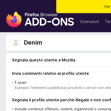
Per
C
o
Estensioni
Te
m
p
o
Denim
n
e
n
Segnala questo utente a Mozilla
t
i
Invia commenti relativi al profilo utente
a
g
È spam
g
Esempio: l’elemento pubblicizza prodotti o servizi non atti
i
u
Segnala il profilo utente perché illegale o non co
n
t
Include contenuti offensivi, violenti, ingannevoli o comunq